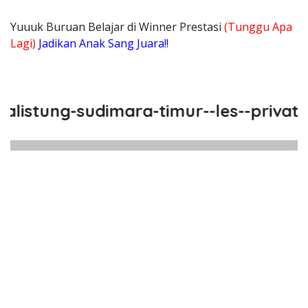
Yuuuk Buruan Belajar di Winner Prestasi
(Tunggu Apa
Lagi)
Jadikan Anak Sang Juara!!
ung-sudimara-timur--les--privat--les-
tung Sudimara Timur, Les, Privat
ng Sudimara Timur, Les, Privat, Les Privat C
stung Sudimara Timur, Les, P
ung Sudimara Timur, Les, Privat, Les 