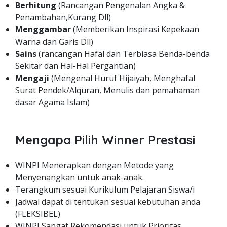
Berhitung
(Rancangan Pengenalan Angka &
Penambahan,Kurang Dll)
Menggambar
(Memberikan Inspirasi Kepekaan
Warna dan Garis Dll)
Sains
(rancangan Hafal dan Terbiasa Benda-benda
Sekitar dan Hal-Hal Pergantian)
Mengaji
(Mengenal Huruf Hijaiyah, Menghafal
Surat Pendek/Alquran, Menulis dan pemahaman
dasar Agama Islam)
Mengapa Pilih Winner Prestasi
WINPI Menerapkan dengan Metode yang
Menyenangkan untuk anak-anak.
Terangkum sesuai Kurikulum Pelajaran Siswa/i
Jadwal dapat di tentukan sesuai kebutuhan anda
(FLEKSIBEL)
WINPI Sangat Rekomendasi untuk Prioritas