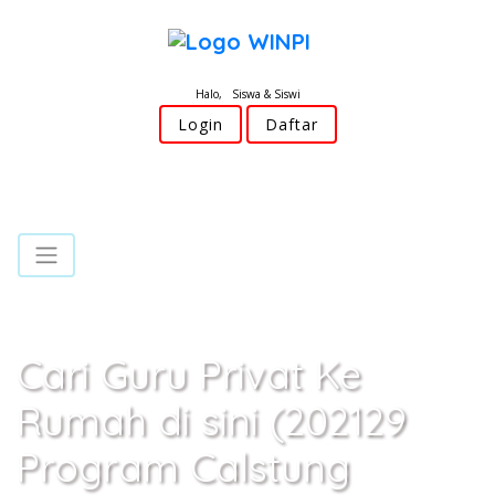
Halo, Siswa & Siswi
Login
Daftar
Cari Guru Privat Ke
Rumah di sini (202129
Program Calstung