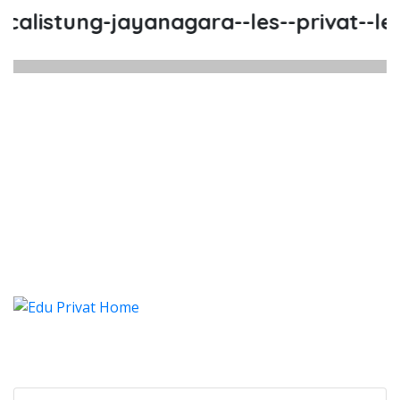
listung-jayanagara--les--privat--les-
listung Jayanagara, Les, Privat
listung Jayanagara, Les, Privat, Les Privat 
alistung Jayanagara, Les, Pr
listung Jayanagara, Les, Privat, Les 
Categories