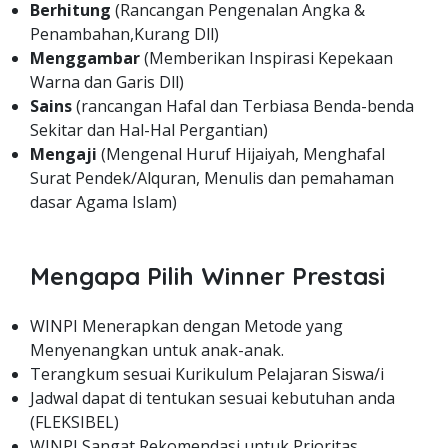
Berhitung
(Rancangan Pengenalan Angka &
Penambahan,Kurang Dll)
Menggambar
(Memberikan Inspirasi Kepekaan
Warna dan Garis Dll)
Sains
(rancangan Hafal dan Terbiasa Benda-benda
Sekitar dan Hal-Hal Pergantian)
Mengaji
(Mengenal Huruf Hijaiyah, Menghafal
Surat Pendek/Alquran, Menulis dan pemahaman
dasar Agama Islam)
Mengapa Pilih Winner Prestasi
WINPI Menerapkan dengan Metode yang
Menyenangkan untuk anak-anak.
Terangkum sesuai Kurikulum Pelajaran Siswa/i
Jadwal dapat di tentukan sesuai kebutuhan anda
(FLEKSIBEL)
WINPI Sangat Rekomendasi untuk Prioritas