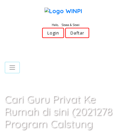
Halo, Siswa & Siswi
Login
Daftar
Cari Guru Privat Ke
Rumah di sini (2021278
Program Calstung