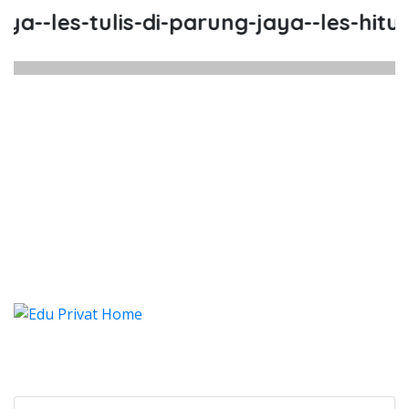
les-tulis-di-parung-jaya--les-hitung-
a di Parung Jaya, Les Tulis di Pa
s Hitung di Parung Jaya, Privat Calistung Pa
 Jaya, Les Baca di Parung Jay
Les Tulis di Parung Jaya, Les Hitung 
Categories