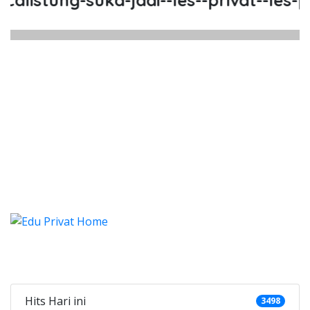
listung-suka-jadi--les--privat--les-pri
listung Suka Jadi, Les, Privat, L
listung Suka Jadi, Les, Privat, Les Privat Cal
alistung Suka Jadi, Les, Priva
listung Suka Jadi, Les, Privat, Les Pr
Categories
Hits Hari ini
3498