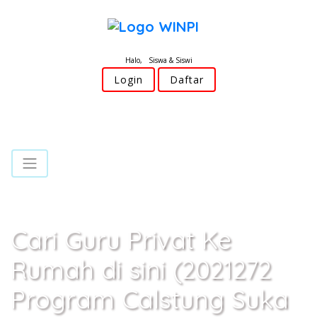
Halo, Siswa & Siswi
Login
Daftar
Cari Guru Privat Ke
Rumah di sini (2021272
Program Calstung Suka