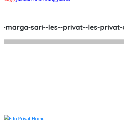
rga-sari--les--privat--les-privat-cal
Marga Sari, Les, Privat, Les Priv
a Sari, Les, Privat, Les Privat Calistung Mar
 Marga Sari, Les, Privat, Les
rga Sari, Les, Privat, Les Privat Cali