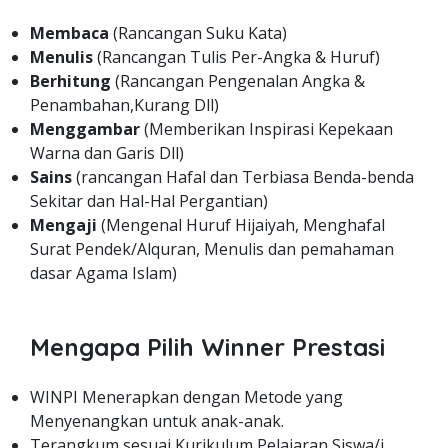
Membaca
(Rancangan Suku Kata)
Menulis
(Rancangan Tulis Per-Angka & Huruf)
Berhitung
(Rancangan Pengenalan Angka &
Penambahan,Kurang Dll)
Menggambar
(Memberikan Inspirasi Kepekaan
Warna dan Garis Dll)
Sains
(rancangan Hafal dan Terbiasa Benda-benda
Sekitar dan Hal-Hal Pergantian)
Mengaji
(Mengenal Huruf Hijaiyah, Menghafal
Surat Pendek/Alquran, Menulis dan pemahaman
dasar Agama Islam)
Mengapa Pilih Winner Prestasi
WINPI Menerapkan dengan Metode yang
Menyenangkan untuk anak-anak.
Terangkum sesuai Kurikulum Pelajaran Siswa/i