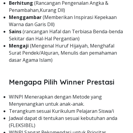
Berhitung
(Rancangan Pengenalan Angka &
Penambahan,Kurang Dll)
Menggambar
(Memberikan Inspirasi Kepekaan
Warna dan Garis Dll)
Sains
(rancangan Hafal dan Terbiasa Benda-benda
Sekitar dan Hal-Hal Pergantian)
Mengaji
(Mengenal Huruf Hijaiyah, Menghafal
Surat Pendek/Alquran, Menulis dan pemahaman
dasar Agama Islam)
Mengapa Pilih Winner Prestasi
WINPI Menerapkan dengan Metode yang
Menyenangkan untuk anak-anak.
Terangkum sesuai Kurikulum Pelajaran Siswa/i
Jadwal dapat di tentukan sesuai kebutuhan anda
(FLEKSIBEL)
WINPI Sangat Rekomendasi untuk Prioritas