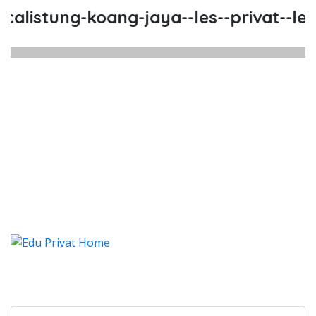
listung-koang-jaya--les--privat--les-
listung Koang Jaya, Les, Privat,
listung Koang Jaya, Les, Privat, Les Privat 
alistung Koang Jaya, Les, Pri
listung Koang Jaya, Les, Privat, Les 
Categories