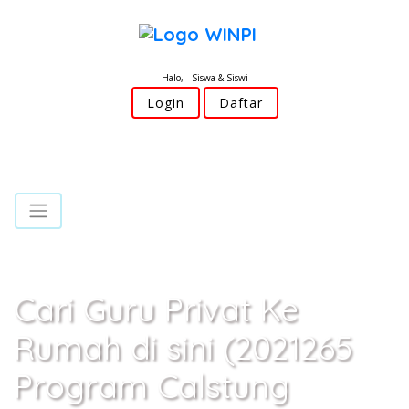
Halo, Siswa & Siswi
Login
Daftar
Cari Guru Privat Ke
Rumah di sini (2021265
Program Calstung