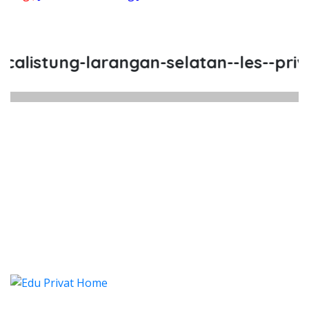
listung-larangan-selatan--les--privat
listung Larangan Selatan, Les, P
listung Larangan Selatan, Les, Privat, Les Pr
alistung Larangan Selatan, Le
listung Larangan Selatan, Les, Privat