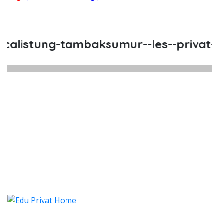
listung-tambaksumur--les--privat--l
listung Tambaksumur, Les, Priv
listung Tambaksumur, Les, Privat, Les Priva
alistung Tambaksumur, Les, P
listung Tambaksumur, Les, Privat, L