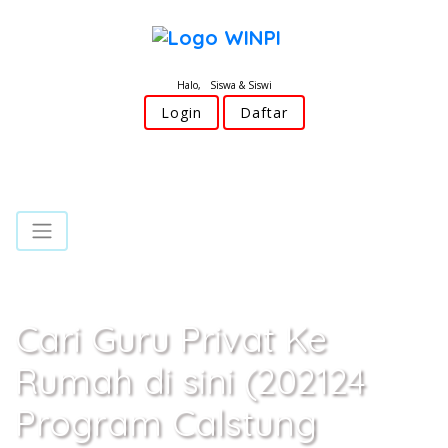
Halo, Siswa & Siswi
Login
Daftar
Cari Guru Privat Ke
Rumah di sini (202124
Program Calstung