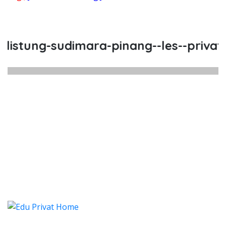
stung-sudimara-pinang--les--privat--l
istung Sudimara Pinang, Les, Priv
tung Sudimara Pinang, Les, Privat, Les Priva
istung Sudimara Pinang, Les,
stung Sudimara Pinang, Les, Privat, L