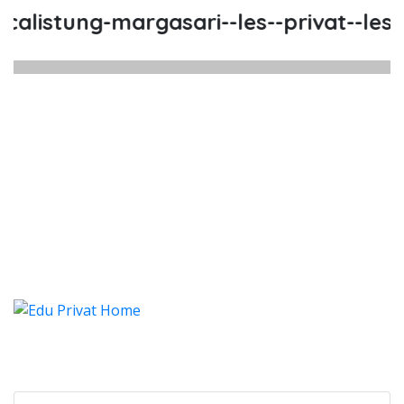
listung-margasari--les--privat--les-p
listung Margasari, Les, Privat, L
listung Margasari, Les, Privat, Les Privat Ca
alistung Margasari, Les, Priv
listung Margasari, Les, Privat, Les Pr
Categories