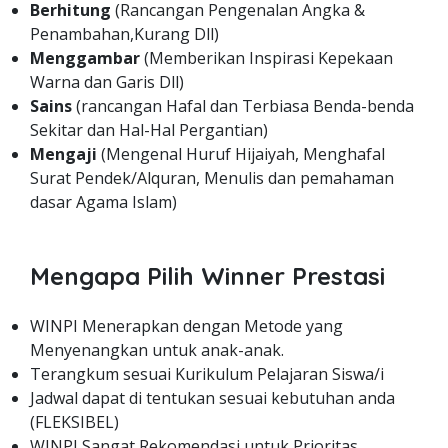
Berhitung
(Rancangan Pengenalan Angka &
Penambahan,Kurang Dll)
Menggambar
(Memberikan Inspirasi Kepekaan
Warna dan Garis Dll)
Sains
(rancangan Hafal dan Terbiasa Benda-benda
Sekitar dan Hal-Hal Pergantian)
Mengaji
(Mengenal Huruf Hijaiyah, Menghafal
Surat Pendek/Alquran, Menulis dan pemahaman
dasar Agama Islam)
Mengapa Pilih Winner Prestasi
WINPI Menerapkan dengan Metode yang
Menyenangkan untuk anak-anak.
Terangkum sesuai Kurikulum Pelajaran Siswa/i
Jadwal dapat di tentukan sesuai kebutuhan anda
(FLEKSIBEL)
WINPI Sangat Rekomendasi untuk Prioritas