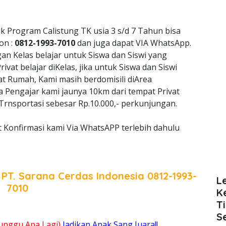
k Program Calistung TK usia 3 s/d 7 Tahun bisa
on :
0812-1993-7010
dan juga dapat VIA WhatsApp.
 Kelas belajar untuk Siswa dan Siswi yang
vat belajar diKelas, jika untuk Siswa dan Siswi
at Rumah, Kami masih berdomisili diArea
ka Pengajar kami jaunya 10km dari tempat Privat
rnsportasi sebesar Rp.10.000,- perkunjungan.
t Konfirmasi kami Via WhatsAPP terlebih dahulu
a
PT. Sarana Cerdas Indonesia
0812-1993-
L
7010
K
T
S
unggu Apa Lagi)
Jadikan Anak Sang Juara!!