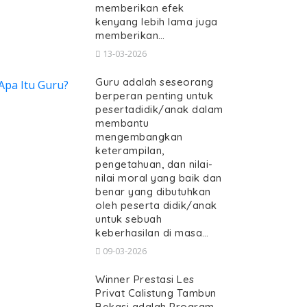
memberikan efek
kenyang lebih lama juga
memberikan…
13-03-2026
Guru adalah seseorang
berperan penting untuk
pesertadidik/anak dalam
membantu
mengembangkan
keterampilan,
pengetahuan, dan nilai-
nilai moral yang baik dan
benar yang dibutuhkan
oleh peserta didik/anak
untuk sebuah
keberhasilan di masa…
09-03-2026
Winner Prestasi Les
Privat Calistung Tambun
Bekasi adalah Program