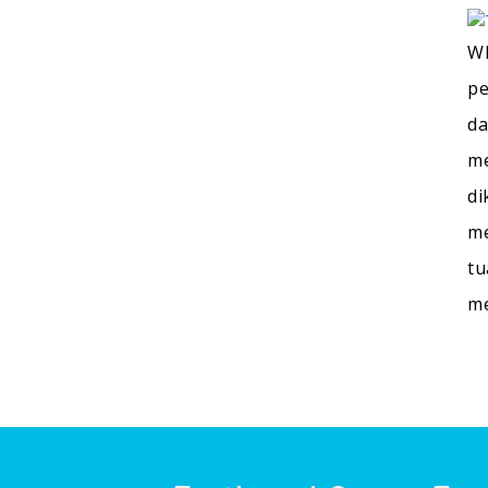
WI
pe
da
me
di
me
tu
m