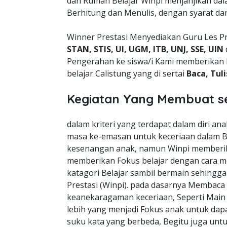
dan Rumah Belajar Winpi menjanjikan da
Berhitung dan Menulis, dengan syarat da
Winner Prestasi Menyediakan Guru Les Pr
STAN, STIS, UI, UGM, ITB, UNJ, SSE, UIN
Pengerahan ke siswa/i Kami memberikan 
belajar Calistung yang di sertai
Baca, Tul
Kegiatan Yang Membuat s
dalam kriteri yang terdapat dalam diri a
masa ke-emasan untuk keceriaan dalam B
kesenangan anak, namun Winpi memberik
memberikan Fokus belajar dengan cara m
katagori Belajar sambil bermain sehingg
Prestasi (Winpi). pada dasarnya Membaca
keanekaragaman keceriaan, Seperti Mai
lebih yang menjadi Fokus anak untuk dapa
suku kata yang berbeda, Begitu juga unt