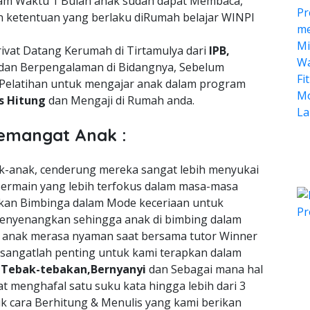
lam Waktu 1 Bulan anak sudah dapat Membaca,
n ketentuan yang berlaku diRumah belajar WINPI
ivat Datang Kerumah di Tirtamulya dari
IPB,
dan Berpengalaman di Bidangnya, Sebelum
Pelatihan untuk mengajar anak dalam program
is Hitung
dan Mengaji di Rumah anda.
emangat Anak :
nak-anak, cenderung mereka sangat lebih menyukai
ermain yang lebih terfokus dalam masa-masa
an Bimbinga dalam Mode keceriaan untuk
enyenangkan sehingga anak di bimbing dalam
a anak merasa nyaman saat bersama tutor Winner
 sangatlah penting untuk kami terapkan dalam
n
Tebak-tebakan,Bernyanyi
dan Sebagai mana hal
t menghafal satu suku kata hingga lebih dari 3
uk cara Berhitung & Menulis yang kami berikan