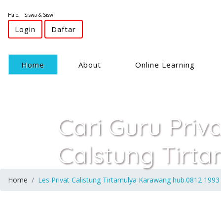
Halo, Siswa & Siswi
Login
Daftar
(current)
Home
About
Online Learning
Cari Guru Priv
Calstung Tirt
Home
Les Privat Calistung Tirtamulya Karawang hub.0812 1993