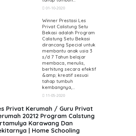
01-10-2020
Winner Prestasi Les
Privat Calistung Setu
Bekasi adalah Program
Calistung Setu Bekasi
dirancang Special untuk
membantu anak usia 3
s/d 7 Tahun belajar
membaca, menulis,
berhitung secara efektif
&amp; kreatif sesuai
tahap tumbuh
kembangnya,…
11-05-2020
es Privat Kerumah / Guru Privat
erumah 20212 Program Calstung
irtamulya Karawang Dan
ekitarnya | Home Schooling