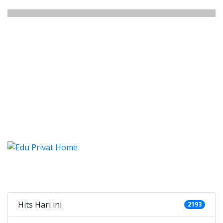
listung Sabajaya, Les, Privat, Le
istung Sabajaya, Les, Privat, Les Privat Cali
listung Sabajaya, Les, Privat
istung Sabajaya, Les, Privat, Les Pri
Categories
Hits Hari ini
2193