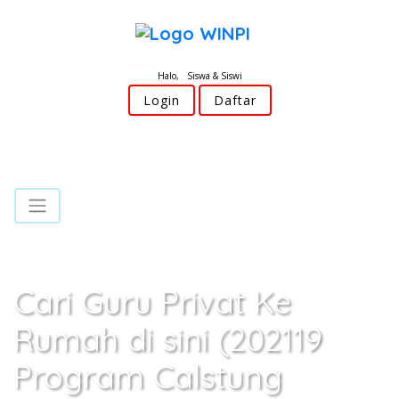
Halo, Siswa & Siswi
Login
Daftar
Cari Guru Privat Ke
Rumah di sini (202119
Program Calstung