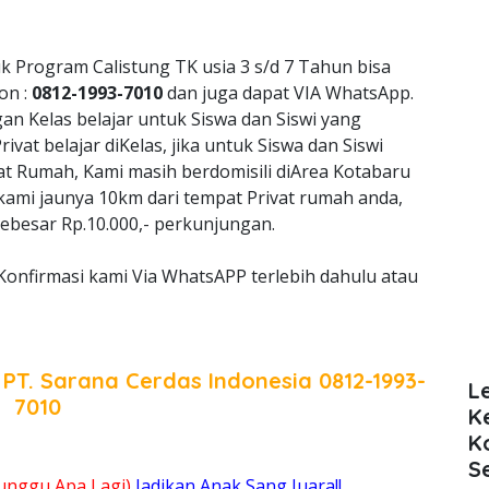
k Program Calistung TK usia 3 s/d 7 Tahun bisa
on :
0812-1993-7010
dan juga dapat VIA WhatsApp.
 Kelas belajar untuk Siswa dan Siswi yang
vat belajar diKelas, jika untuk Siswa dan Siswi
at Rumah, Kami masih berdomisili diArea Kotabaru
 kami jaunya 10km dari tempat Privat rumah anda,
ebesar Rp.10.000,- perkunjungan.
Konfirmasi kami Via WhatsAPP terlebih dahulu atau
a
PT. Sarana Cerdas Indonesia
0812-1993-
L
7010
K
K
S
unggu Apa Lagi)
Jadikan Anak Sang Juara!!