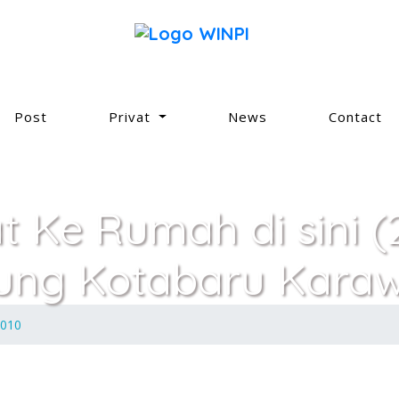
Post
Privat
News
Contact
at Ke Rumah di sini (
tung Kotabaru Kara
7010