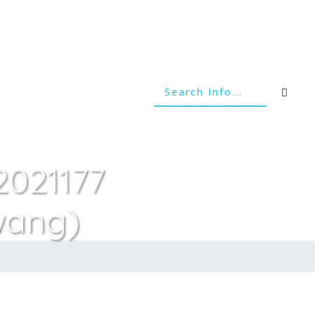
2021177
wang)