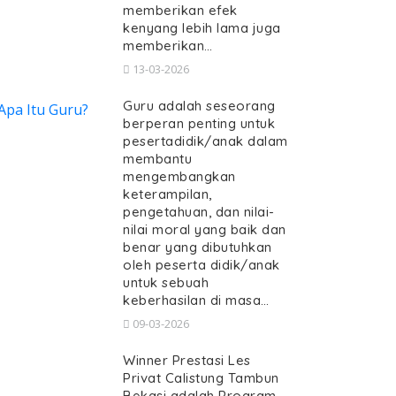
memberikan efek
kenyang lebih lama juga
memberikan…
13-03-2026
Guru adalah seseorang
berperan penting untuk
pesertadidik/anak dalam
membantu
mengembangkan
keterampilan,
pengetahuan, dan nilai-
nilai moral yang baik dan
benar yang dibutuhkan
oleh peserta didik/anak
untuk sebuah
keberhasilan di masa…
09-03-2026
Winner Prestasi Les
Privat Calistung Tambun
Bekasi adalah Program