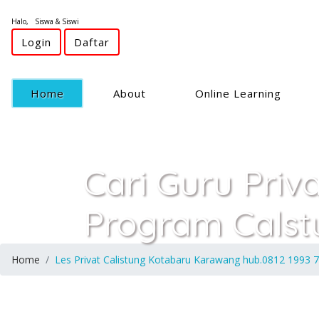
Halo, Siswa & Siswi
Login
Daftar
(current)
Home
About
Online Learning
Cari Guru Priv
Program Cals
Home
Les Privat Calistung Kotabaru Karawang hub.0812 1993 