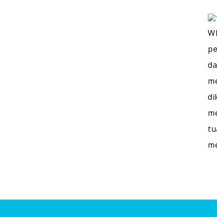
WI
pe
da
me
di
me
tu
m