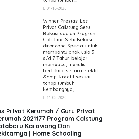
01-10-2020
Winner Prestasi Les
Privat Calistung Setu
Bekasi adalah Program
Calistung Setu Bekasi
dirancang Special untuk
membantu anak usia 3
s/d 7 Tahun belajar
membaca, menulis,
berhitung secara efektif
&amp; kreatif sesuai
tahap tumbuh
kembangnya,…
11-05-2020
es Privat Kerumah / Guru Privat
erumah 2021177 Program Calstung
otabaru Karawang Dan
ekitarnya | Home Schooling