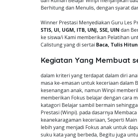
dan Rumah Belajar Winpi menjanjikan da
Berhitung dan Menulis, dengan syarat da
Winner Prestasi Menyediakan Guru Les Pr
STIS, UI, UGM, ITB, UNJ, SSE, UIN
dan Ber
ke siswa/i Kami memberikan Pelatihan un
Calistung yang di sertai
Baca, Tulis Hitu
Kegiatan Yang Membuat s
dalam kriteri yang terdapat dalam diri a
masa ke-emasan untuk keceriaan dalam B
kesenangan anak, namun Winpi memberik
memberikan Fokus belajar dengan cara m
katagori Belajar sambil bermain sehingg
Prestasi (Winpi). pada dasarnya Membaca
keanekaragaman keceriaan, Seperti Mai
lebih yang menjadi Fokus anak untuk dapa
suku kata yang berbeda, Begitu juga unt