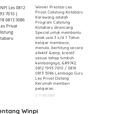
Winner Prestasi Les
NPI Les 0812
Privat Calistung Kotabaru
93 7010 |
Karawang adalah
18 0813 3086
Program Calistung
vat-calistung-kotabaru--guru-calistun
Les Privat
Kotabaru dirancang
listung
Special untuk membantu
anak usia 3 s/d 7 Tahun
tabaru
belajar membaca,
menulis, berhitung secara
efektif &amp; kreatif
s Privat Calistung Kotabaru, Gur
sesuai tahap tumbuh
stung Kotabaru, Guru Calistung datang Kerumah
kembangnya, &#9742;
, Les Privat Calistung Kotaba
0812 1993 7010 / 0818
0813 3086 Lembaga Guru
vat Calistung Kotabaru, Guru Calistung
Les Privat Datang
Kerumah memberi
pelajaran…
11-05-2020
entang Winpi