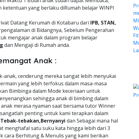
lam Waktu 1 Bulan anak sudah dapat Membaca,
n ketentuan yang berlaku diRumah belajar WINPI
ivat Datang Kerumah di Kotabaru dari
IPB, STAN,
pengalaman di Bidangnya, Sebelum Pengerahan
tuk mengajar anak dalam program belajar
ng
dan Mengaji di Rumah anda.
emangat Anak :
nak-anak, cenderung mereka sangat lebih menyukai
ermain yang lebih terfokus dalam masa-masa
an Bimbinga dalam Mode keceriaan untuk
enyenangkan sehingga anak di bimbing dalam
a anak merasa nyaman saat bersama tutor Winner
 sangatlah penting untuk kami terapkan dalam
n
Tebak-tebakan,Bernyanyi
dan Sebagai mana hal
t menghafal satu suku kata hingga lebih dari 3
uk cara Berhitung & Menulis yang kami berikan