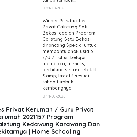
01-10-2020
Winner Prestasi Les
Privat Calistung Setu
Bekasi adalah Program
Calistung Setu Bekasi
dirancang Special untuk
membantu anak usia 3
s/d 7 Tahun belajar
membaca, menulis,
berhitung secara efektif
&amp; kreatif sesuai
tahap tumbuh
kembangnya,…
11-05-2020
es Privat Kerumah / Guru Privat
erumah 2021157 Program
alstung Kedawung Karawang Dan
ekitarnya | Home Schooling