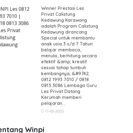
Winner Prestasi Les
NPI Les 0812
Privat Calistung
93 7010 |
Kedawung Karawang
18 0813 3086
adalah Program Calistung
ivat-calistung-kedawung--guru-calist
Les Privat
Kedawung dirancang
listung
Special untuk membantu
anak usia 3 s/d 7 Tahun
edawung
belajar membaca,
menulis, berhitung secara
efektif &amp; kreatif
es Privat Calistung Kedawung, Gu
sesuai tahap tumbuh
istung Kedawung, Guru Calistung datang Kerum
kembangnya, &#9742;
t, Les Privat Calistung Keda
0812 1993 7010 / 0818
0813 3086 Lembaga Guru
vat Calistung Kedawung, Guru Calistu
Les Privat Datang
Kerumah memberi
pelajaran…
11-05-2020
entang Winpi