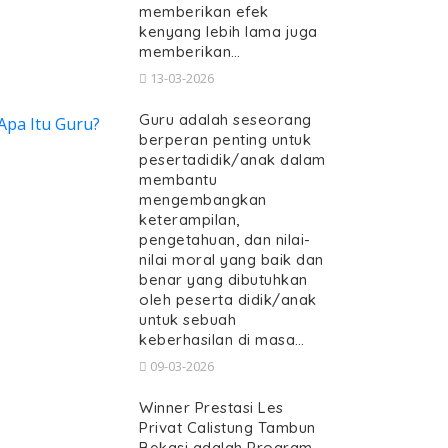
memberikan efek
kenyang lebih lama juga
memberikan…
13-03-2026
Guru adalah seseorang
berperan penting untuk
pesertadidik/anak dalam
membantu
mengembangkan
keterampilan,
pengetahuan, dan nilai-
nilai moral yang baik dan
benar yang dibutuhkan
oleh peserta didik/anak
untuk sebuah
keberhasilan di masa…
09-03-2026
Winner Prestasi Les
Privat Calistung Tambun
Bekasi adalah Program