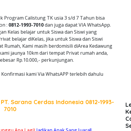
k Program Calistung TK usia 3 s/d 7 Tahun bisa
on :
0812-1993-7010
dan juga dapat VIA WhatsApp.
 Kelas belajar untuk Siswa dan Siswi yang
vat belajar diKelas, jika untuk Siswa dan Siswi
vat Rumah, Kami masih berdomisili diArea Kedawung
 kami jaunya 10km dari tempat Privat rumah anda,
ebesar Rp.10.000,- perkunjungan.
Konfirmasi kami Via WhatsAPP terlebih dahulu
a
PT. Sarana Cerdas Indonesia
0812-1993-
L
7010
K
C
S
unggu Apa Lagi)
Jadikan Anak Sang Juara!!