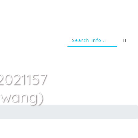
2021157
awang)