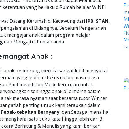
lam Waktu 1 Bulan anak sudah dapat Membaca,
n ketentuan yang berlaku diRumah belajar WINPI
rivat Datang Kerumah di Kedawung dari
IPB, STAN,
pengalaman di Bidangnya, Sebelum Pengerahan
tuk mengajar anak dalam program belajar
ng
dan Mengaji di Rumah anda.
emangat Anak :
nak-anak, cenderung mereka sangat lebih menyukai
ermain yang lebih terfokus dalam masa-masa
an Bimbinga dalam Mode keceriaan untuk
enyenangkan sehingga anak di bimbing dalam
a anak merasa nyaman saat bersama tutor Winner
 sangatlah penting untuk kami terapkan dalam
n
Tebak-tebakan,Bernyanyi
dan Sebagai mana hal
t menghafal satu suku kata hingga lebih dari 3
uk cara Berhitung & Menulis yang kami berikan