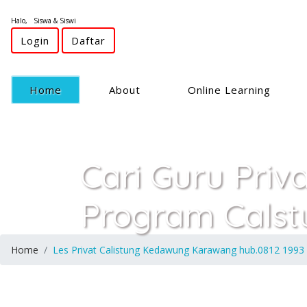
Halo, Siswa & Siswi
Login
Daftar
(current)
Home
About
Online Learning
Cari Guru Priv
Program Cals
Home
Les Privat Calistung Kedawung Karawang hub.0812 1993