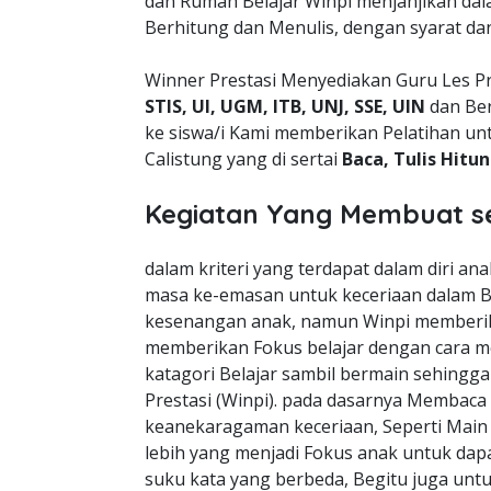
dan Rumah Belajar Winpi menjanjikan da
Berhitung dan Menulis, dengan syarat da
Winner Prestasi Menyediakan Guru Les P
STIS, UI, UGM, ITB, UNJ, SSE, UIN
dan Ber
ke siswa/i Kami memberikan Pelatihan un
Calistung yang di sertai
Baca, Tulis Hitu
Kegiatan Yang Membuat s
dalam kriteri yang terdapat dalam diri a
masa ke-emasan untuk keceriaan dalam B
kesenangan anak, namun Winpi memberik
memberikan Fokus belajar dengan cara m
katagori Belajar sambil bermain sehingg
Prestasi (Winpi). pada dasarnya Membaca
keanekaragaman keceriaan, Seperti Mai
lebih yang menjadi Fokus anak untuk dapa
suku kata yang berbeda, Begitu juga unt