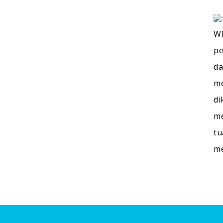
WI
pe
da
me
di
me
tu
m