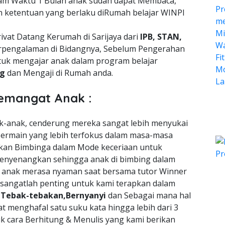
lam Waktu 1 Bulan anak sudah dapat Membaca,
n ketentuan yang berlaku diRumah belajar WINPI
ivat Datang Kerumah di Sarijaya dari
IPB, STAN,
pengalaman di Bidangnya, Sebelum Pengerahan
tuk mengajar anak dalam program belajar
ng
dan Mengaji di Rumah anda.
emangat Anak :
nak-anak, cenderung mereka sangat lebih menyukai
ermain yang lebih terfokus dalam masa-masa
an Bimbinga dalam Mode keceriaan untuk
enyenangkan sehingga anak di bimbing dalam
a anak merasa nyaman saat bersama tutor Winner
 sangatlah penting untuk kami terapkan dalam
n
Tebak-tebakan,Bernyanyi
dan Sebagai mana hal
t menghafal satu suku kata hingga lebih dari 3
uk cara Berhitung & Menulis yang kami berikan