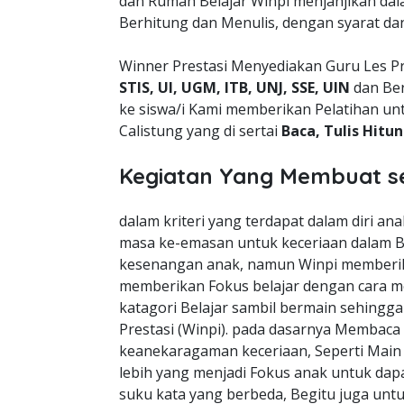
dan Rumah Belajar Winpi menjanjikan da
Berhitung dan Menulis, dengan syarat da
Winner Prestasi Menyediakan Guru Les Pr
STIS, UI, UGM, ITB, UNJ, SSE, UIN
dan Ber
ke siswa/i Kami memberikan Pelatihan un
Calistung yang di sertai
Baca, Tulis Hitu
Kegiatan Yang Membuat s
dalam kriteri yang terdapat dalam diri a
masa ke-emasan untuk keceriaan dalam B
kesenangan anak, namun Winpi memberik
memberikan Fokus belajar dengan cara m
katagori Belajar sambil bermain sehingg
Prestasi (Winpi). pada dasarnya Membaca
keanekaragaman keceriaan, Seperti Mai
lebih yang menjadi Fokus anak untuk dapa
suku kata yang berbeda, Begitu juga unt