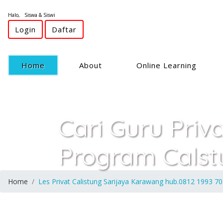
Halo, Siswa & Siswi
Login
Daftar
(current)
Home
About
Online Learning
Cari Guru Priv
Program Calst
Home
Les Privat Calistung Sarijaya Karawang hub.0812 1993 7