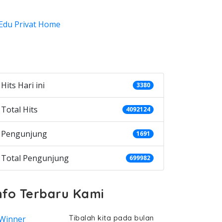
ategories
Hits Hari ini
3380
Total Hits
4092124
Pengunjung
1691
Total Pengunjung
699982
nfo Terbaru Kami
Tibalah kita pada bulan