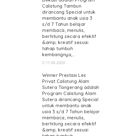
Calistung Tambun
dirancang Special untuk
membantu anak usia 3
s/d 7 Tahun belajar
membaca, menulis,
berhitung secara efektif
&amp; kreatif sesuai
tahap tumbuh
kembangnya,…
11-05-2020
Winner Prestasi Les
Privat Calistung Alam
Sutera Tangerang adalah
Program Calistung Alam
Sutera dirancang Special
untuk membantu anak
usia 3 s/d 7 Tahun belajar
membaca, menulis,
berhitung secara efektif
&amp; kreatif sesuai
tahap tumbuh…