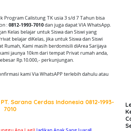
k Program Calistung TK usia 3 s/d 7 Tahun bisa
on :
0812-1993-7010
dan juga dapat VIA WhatsApp.
 Kelas belajar untuk Siswa dan Siswi yang
vat belajar diKelas, jika untuk Siswa dan Siswi
at Rumah, Kami masih berdomisili diArea Sarijaya
 kami jaunya 10km dari tempat Privat rumah anda,
ebesar Rp.10.000,- perkunjungan.
onfirmasi kami Via WhatsAPP terlebih dahulu atau
a
PT. Sarana Cerdas Indonesia
0812-1993-
L
7010
K
C
S
unggu Apa Lagi)
Jadikan Anak Sang Juara!!