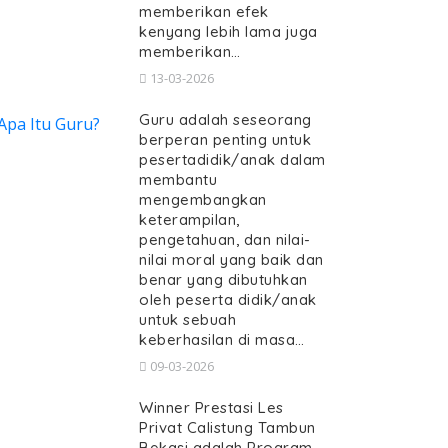
memberikan efek
kenyang lebih lama juga
memberikan…
13-03-2026
Guru adalah seseorang
berperan penting untuk
pesertadidik/anak dalam
membantu
mengembangkan
keterampilan,
pengetahuan, dan nilai-
nilai moral yang baik dan
benar yang dibutuhkan
oleh peserta didik/anak
untuk sebuah
keberhasilan di masa…
09-03-2026
Winner Prestasi Les
Privat Calistung Tambun
Bekasi adalah Program