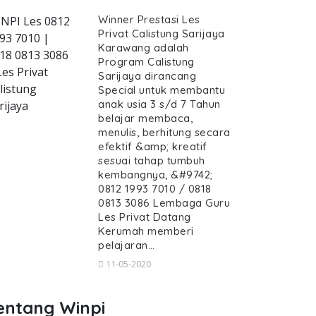
Winner Prestasi Les
NPI Les 0812
Privat Calistung Sarijaya
93 7010 |
Karawang adalah
18 0813 3086
Program Calistung
-calistung-sarijaya--guru-calistung-da
Les Privat
Sarijaya dirancang
listung
Special untuk membantu
anak usia 3 s/d 7 Tahun
rijaya
belajar membaca,
menulis, berhitung secara
efektif &amp; kreatif
Privat Calistung Sarijaya, Guru Ca
sesuai tahap tumbuh
ng Sarijaya, Guru Calistung datang Kerumah Sar
kembangnya, &#9742;
Les Privat Calistung Sarijaya,
0812 1993 7010 / 0818
0813 3086 Lembaga Guru
 Calistung Sarijaya, Guru Calistung dat
Les Privat Datang
Kerumah memberi
pelajaran…
11-05-2020
entang Winpi