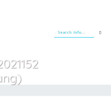
2021152
ang)