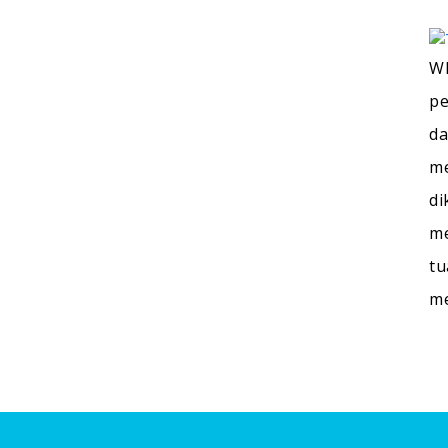
WI
pe
da
me
di
me
tu
m