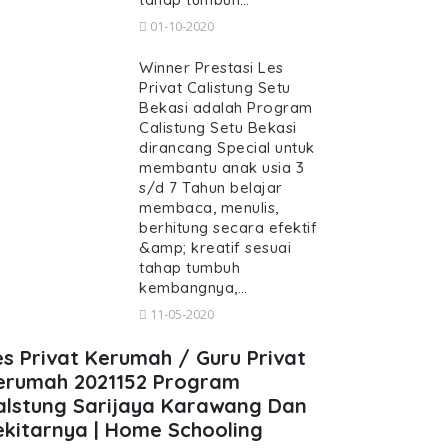
01-10-2020
Winner Prestasi Les
Privat Calistung Setu
Bekasi adalah Program
Calistung Setu Bekasi
dirancang Special untuk
membantu anak usia 3
s/d 7 Tahun belajar
membaca, menulis,
berhitung secara efektif
&amp; kreatif sesuai
tahap tumbuh
kembangnya,…
11-05-2020
es Privat Kerumah / Guru Privat
erumah 2021152 Program
alstung Sarijaya Karawang Dan
ekitarnya | Home Schooling