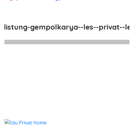
stung-gempolkarya--les--privat--les-
istung Gempolkarya, Les, Privat,
tung Gempolkarya, Les, Privat, Les Privat C
istung Gempolkarya, Les, Pri
stung Gempolkarya, Les, Privat, Les 