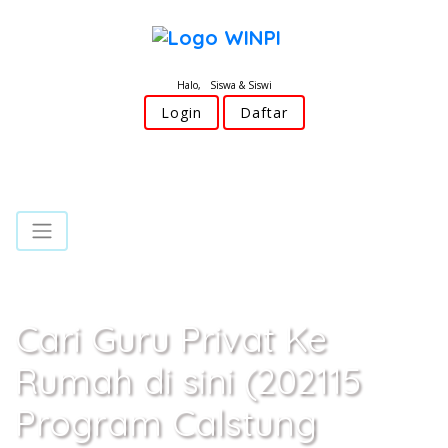
Halo, Siswa & Siswi
Login
Daftar
Cari Guru Privat Ke
Rumah di sini (202115
Program Calstung