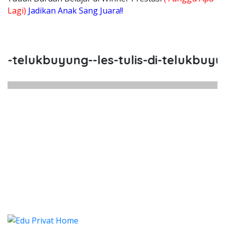
Lagi)
Jadikan Anak Sang Juara!!
lukbuyung--les-tulis-di-telukbuyung--
, Les Baca di Telukbuyung, Les T
buyung, Les Hitung di Telukbuyung, Privat Cal
 Telukbuyung, Les Baca di Te
ukbuyung, Les Tulis di Telukbuyung, L