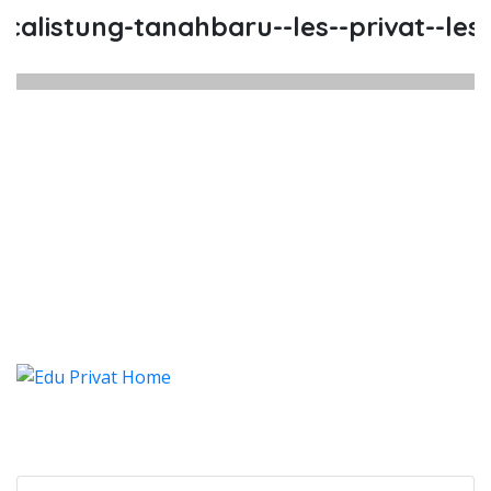
listung-tanahbaru--les--privat--les-p
listung Tanahbaru, Les, Privat, 
istung Tanahbaru, Les, Privat, Les Privat Ca
alistung Tanahbaru, Les, Priv
listung Tanahbaru, Les, Privat, Les P
Categories