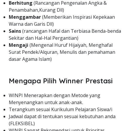
Berhitung
(Rancangan Pengenalan Angka &
Penambahan,Kurang Dll)
Menggambar
(Memberikan Inspirasi Kepekaan
Warna dan Garis Dll)
Sains
(rancangan Hafal dan Terbiasa Benda-benda
Sekitar dan Hal-Hal Pergantian)
Mengaji
(Mengenal Huruf Hijaiyah, Menghafal
Surat Pendek/Alquran, Menulis dan pemahaman
dasar Agama Islam)
Mengapa Pilih Winner Prestasi
WINPI Menerapkan dengan Metode yang
Menyenangkan untuk anak-anak.
Terangkum sesuai Kurikulum Pelajaran Siswa/i
Jadwal dapat di tentukan sesuai kebutuhan anda
(FLEKSIBEL)
WINPI Sangat Rekomendasi untuk Prioritas