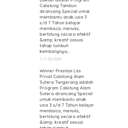
Calistung Tambun
dirancang Special untuk
membantu anak usia 3
s/d 7 Tahun belajar
membaca, menulis,
berhitung secara efektif
&amp; kreatif sesuai
tahap tumbuh
kembangnya,…
11-05-2020
Winner Prestasi Les
Privat Calistung Alam
Sutera Tangerang adalah
Program Calistung Alam
Sutera dirancang Special
untuk membantu anak
usia 3 s/d 7 Tahun belajar
membaca, menulis,
berhitung secara efektif
&amp; kreatif sesuai
tahap tumbuh…