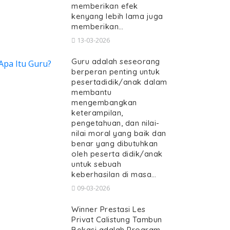
memberikan efek
kenyang lebih lama juga
memberikan…
13-03-2026
Guru adalah seseorang
berperan penting untuk
pesertadidik/anak dalam
membantu
mengembangkan
keterampilan,
pengetahuan, dan nilai-
nilai moral yang baik dan
benar yang dibutuhkan
oleh peserta didik/anak
untuk sebuah
keberhasilan di masa…
09-03-2026
Winner Prestasi Les
Privat Calistung Tambun
Bekasi adalah Program