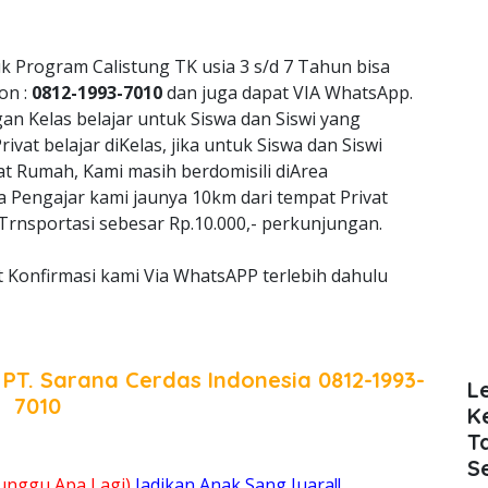
k Program Calistung TK usia 3 s/d 7 Tahun bisa
on :
0812-1993-7010
dan juga dapat VIA WhatsApp.
 Kelas belajar untuk Siswa dan Siswi yang
vat belajar diKelas, jika untuk Siswa dan Siswi
at Rumah, Kami masih berdomisili diArea
ka Pengajar kami jaunya 10km dari tempat Privat
rnsportasi sebesar Rp.10.000,- perkunjungan.
t Konfirmasi kami Via WhatsAPP terlebih dahulu
a
PT. Sarana Cerdas Indonesia
0812-1993-
L
7010
K
T
S
unggu Apa Lagi)
Jadikan Anak Sang Juara!!