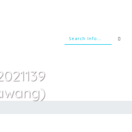
2021139
rawang)