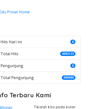
ategories
Hits Hari ini
8
Total Hits
4092133
Pengunjung
8
Total Pengunjung
699990
nfo Terbaru Kami
Tibalah kita pada bulan