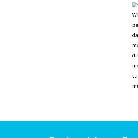
WI
pe
da
me
di
me
tu
m