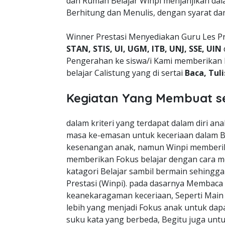
dan Rumah Belajar Winpi menjanjikan da
Berhitung dan Menulis, dengan syarat da
Winner Prestasi Menyediakan Guru Les Pr
STAN, STIS, UI, UGM, ITB, UNJ, SSE, UIN
Pengerahan ke siswa/i Kami memberikan 
belajar Calistung yang di sertai
Baca, Tul
Kegiatan Yang Membuat s
dalam kriteri yang terdapat dalam diri a
masa ke-emasan untuk keceriaan dalam B
kesenangan anak, namun Winpi memberik
memberikan Fokus belajar dengan cara m
katagori Belajar sambil bermain sehingg
Prestasi (Winpi). pada dasarnya Membaca
keanekaragaman keceriaan, Seperti Mai
lebih yang menjadi Fokus anak untuk dapa
suku kata yang berbeda, Begitu juga unt