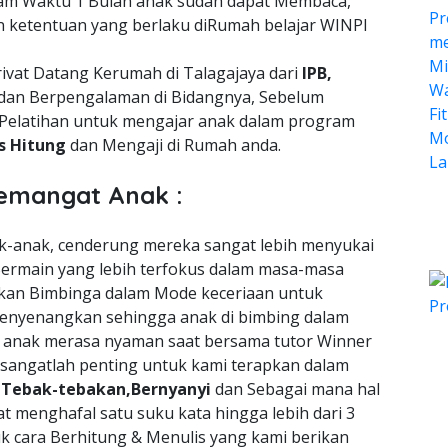
lam Waktu 1 Bulan anak sudah dapat Membaca,
n ketentuan yang berlaku diRumah belajar WINPI
ivat Datang Kerumah di Talagajaya dari
IPB,
dan Berpengalaman di Bidangnya, Sebelum
Pelatihan untuk mengajar anak dalam program
is Hitung
dan Mengaji di Rumah anda.
emangat Anak :
nak-anak, cenderung mereka sangat lebih menyukai
ermain yang lebih terfokus dalam masa-masa
an Bimbinga dalam Mode keceriaan untuk
enyenangkan sehingga anak di bimbing dalam
a anak merasa nyaman saat bersama tutor Winner
 sangatlah penting untuk kami terapkan dalam
n
Tebak-tebakan,Bernyanyi
dan Sebagai mana hal
t menghafal satu suku kata hingga lebih dari 3
uk cara Berhitung & Menulis yang kami berikan