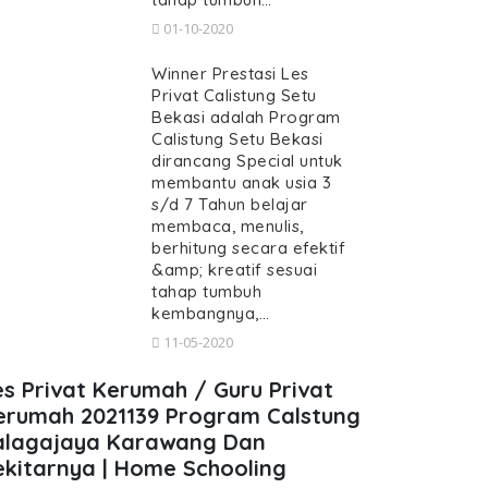
01-10-2020
Winner Prestasi Les
Privat Calistung Setu
Bekasi adalah Program
Calistung Setu Bekasi
dirancang Special untuk
membantu anak usia 3
s/d 7 Tahun belajar
membaca, menulis,
berhitung secara efektif
&amp; kreatif sesuai
tahap tumbuh
kembangnya,…
11-05-2020
es Privat Kerumah / Guru Privat
erumah 2021139 Program Calstung
alagajaya Karawang Dan
ekitarnya | Home Schooling