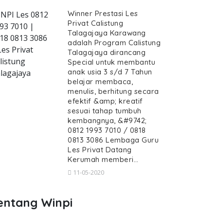
Winner Prestasi Les
NPI Les 0812
Privat Calistung
93 7010 |
Talagajaya Karawang
18 0813 3086
adalah Program Calistung
ivat-calistung-talagajaya--guru-calist
Les Privat
Talagajaya dirancang
listung
Special untuk membantu
anak usia 3 s/d 7 Tahun
lagajaya
belajar membaca,
menulis, berhitung secara
efektif &amp; kreatif
es Privat Calistung Talagajaya, G
sesuai tahap tumbuh
istung Talagajaya, Guru Calistung datang Keru
kembangnya, &#9742;
t, Les Privat Calistung Talag
0812 1993 7010 / 0818
0813 3086 Lembaga Guru
vat Calistung Talagajaya, Guru Calist
Les Privat Datang
Kerumah memberi…
11-05-2020
entang Winpi