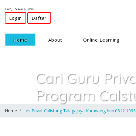
Halo, Siswa & Siswi
Login
Daftar
(current)
Home
About
Online Learning
Cari Guru Priv
Program Calst
Home
Les Privat Calistung Talagajaya Karawang hub.0812 199