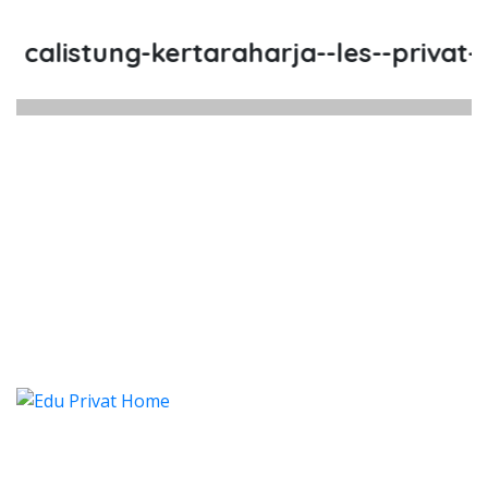
alistung-kertaraharja--les--privat--l
alistung Kertaraharja, Les, Priv
alistung Kertaraharja, Les, Privat, Les Priva
Calistung Kertaraharja, Les, P
alistung Kertaraharja, Les, Privat, Le
Categories