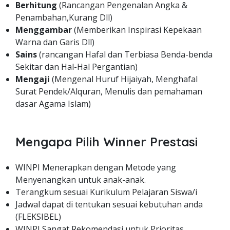
Berhitung
(Rancangan Pengenalan Angka &
Penambahan,Kurang Dll)
Menggambar
(Memberikan Inspirasi Kepekaan
Warna dan Garis Dll)
Sains
(rancangan Hafal dan Terbiasa Benda-benda
Sekitar dan Hal-Hal Pergantian)
Mengaji
(Mengenal Huruf Hijaiyah, Menghafal
Surat Pendek/Alquran, Menulis dan pemahaman
dasar Agama Islam)
Mengapa Pilih Winner Prestasi
WINPI Menerapkan dengan Metode yang
Menyenangkan untuk anak-anak.
Terangkum sesuai Kurikulum Pelajaran Siswa/i
Jadwal dapat di tentukan sesuai kebutuhan anda
(FLEKSIBEL)
WINPI Sangat Rekomendasi untuk Prioritas