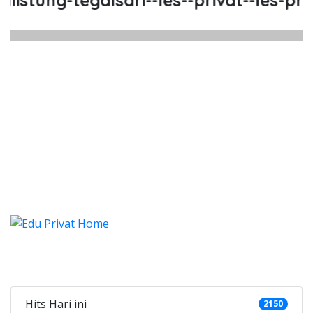
stung-tegalsari--les--privat--les-priva
istung Tegalsari, Les, Privat, Les
stung Tegalsari, Les, Privat, Les Privat Calist
istung Tegalsari, Les, Privat,
stung Tegalsari, Les, Privat, Les Priva
Categories
Hits Hari ini
2150