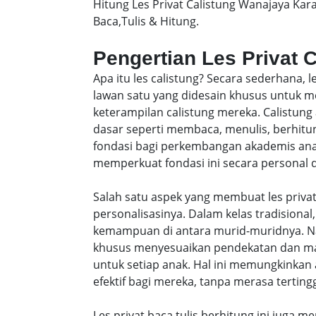
Hitung Les Privat Calistung Wanajaya Ka
Baca,Tulis & Hitung.
Pengertian Les Privat 
Apa itu les calistung? Secara sederhana, 
lawan satu yang didesain khusus untu
keterampilan calistung mereka. Calistung
dasar seperti membaca, menulis, berhitung
fondasi bagi perkembangan akademis anak-
memperkuat fondasi ini secara personal da
Salah satu aspek yang membuat les privat
personalisasinya. Dalam kelas tradisiona
kemampuan di antara murid-muridnya. Na
khusus menyesuaikan pendekatan dan ma
untuk setiap anak. Hal ini memungkinkan 
efektif bagi mereka, tanpa merasa tertingg
Les privat baca tulis berhitung ini juga m