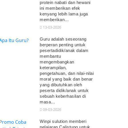
protein nabati dan hewani
ini memberikan efek
kenyang lebih lama juga
memberikan…
13-03-2026
Guru adalah seseorang
berperan penting untuk
pesertadidik/anak dalam
membantu
mengembangkan
keterampilan,
pengetahuan, dan nilai-nilai
moral yang baik dan benar
yang dibutuhkan oleh
peserta didik/anak untuk
sebuah keberhasilan di
masa…
09-03-2026
Winpi sulution memberi
pelajaran Calistung untuk