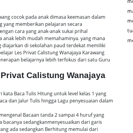
me
ma
rawang cocok pada anak dimasa keemasan dalam
me
ng yang memberikan pelajaran secara
tu
engan cara yang anak-anak sukai prihal
gga anak lebih mudah memahaminya. yang mana
m
 diajarkan di sekolahan paud terdekat memiliki
belajar Les Privat Calistung Wanajaya Karawang
rapan belajarnya lebih terfokus dari satu Guru
Privat Calistung Wanajaya
i kata Baca Tulis Hitung untuk level kelas 1 yang
a dan Jalur Tulis hingga Lagu penyesuaian dalam
mengenal Bacaan tanda 2 sampai 4 huruf yang
a bacanya sedangkanmenyesuaikan dari garis
 yang ada sedangkan Berhitung memulai dari