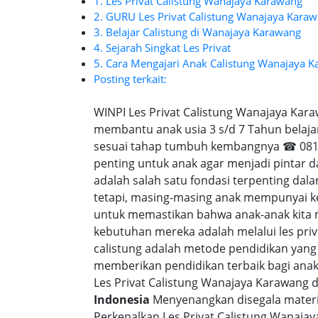
1. Les Privat Calistung Wanajaya Karawang
2. GURU Les Privat Calistung Wanajaya Kara
3. Belajar Calistung di Wanajaya Karawang
4. Sejarah Singkat Les Privat
5. Cara Mengajari Anak Calistung Wanajaya 
Posting terkait:
WINPI Les Privat Calistung Wanajaya Kar
membantu anak usia 3 s/d 7 Tahun belaja
sesuai tahap tumbuh kembangnya ☎ 0818-
penting untuk anak agar menjadi pintar 
adalah salah satu fondasi terpenting d
tetapi, masing-masing anak mempunyai ke
untuk memastikan bahwa anak-anak kita
kebutuhan mereka adalah melalui les priv
calistung adalah metode pendidikan yang
memberikan pendidikan terbaik bagi anak-a
Les Privat Calistung Wanajaya Karawang 
Indonesia
Menyenangkan disegala materi 
Perkenalkan Les Privat Calistung Wanaja