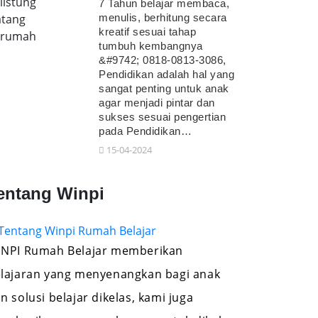
listung
7 Tahun belajar membaca,
tang
menulis, berhitung secara
kreatif sesuai tahap
erumah
tumbuh kembangnya
&#9742; 0818-0813-3086,
Pendidikan adalah hal yang
sangat penting untuk anak
agar menjadi pintar dan
sukses sesuai pengertian
pada Pendidikan…
15-04-2024
entang Winpi
NPI Rumah Belajar memberikan
lajaran yang menyenangkan bagi anak
n solusi belajar dikelas, kami juga