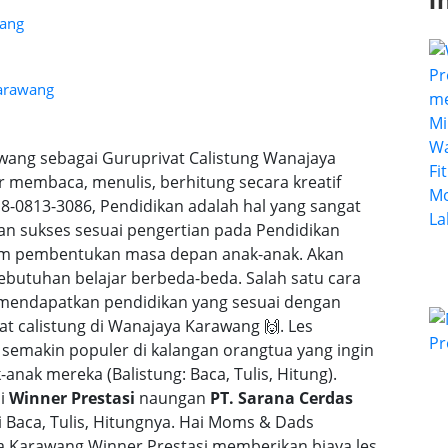
I
wang
Karawang
awang sebagai Guruprivat Calistung Wanajaya
r membaca, menulis, berhitung secara kreatif
0813-3086, Pendidikan adalah hal yang sangat
dan sukses sesuai pengertian pada Pendidikan
alam pembentukan masa depan anak-anak. Akan
butuhan belajar berbeda-beda. Salah satu cara
 mendapatkan pendidikan yang sesuai dengan
at calistung di Wanajaya Karawang 🙌. Les
 semakin populer di kalangan orangtua yang ingin
nak mereka (Balistung: Baca, Tulis, Hitung).
di
Winner Prestasi
naungan
PT. Sarana Cerdas
Baca, Tulis, Hitungnya. Hai Moms & Dads
ya Karawang Winner Prestasi memberikan biaya les