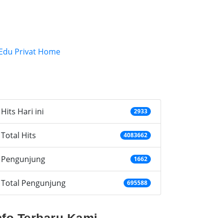
ategories
Hits Hari ini
2933
Total Hits
4083662
Pengunjung
1662
Total Pengunjung
695588