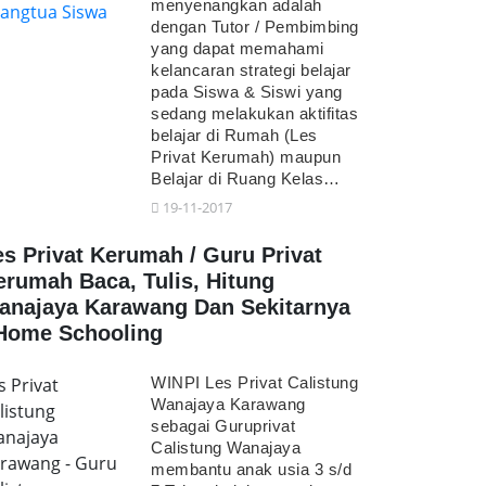
menyenangkan adalah
dengan Tutor / Pembimbing
yang dapat memahami
kelancaran strategi belajar
pada Siswa & Siswi yang
sedang melakukan aktifitas
belajar di Rumah (Les
Privat Kerumah) maupun
Belajar di Ruang Kelas…
19-11-2017
es Privat Kerumah / Guru Privat
erumah Baca, Tulis, Hitung
anajaya Karawang Dan Sekitarnya
 Home Schooling
s Privat
WINPI Les Privat Calistung
Wanajaya Karawang
listung
sebagai Guruprivat
najaya
Calistung Wanajaya
rawang - Guru
membantu anak usia 3 s/d