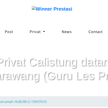
Post
Privat
News
Contact
Privat Calistung da
rawang (Guru Les Pri
 Kerumah HUB:0812-19937010