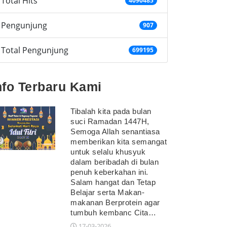
Total Hits
4090485
Pengunjung
907
Total Pengunjung
699195
nfo Terbaru Kami
Tibalah kita pada bulan
suci Ramadan 1447H,
Semoga Allah senantiasa
memberikan kita semangat
untuk selalu khusyuk
dalam beribadah di bulan
penuh keberkahan ini.
Salam hangat dan Tetap
Belajar serta Makan-
makanan Berprotein agar
tumbuh kembanc Cita…
17-03-2026