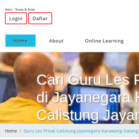
Halo, Siswa & Siswi
Login
Daftar
(current)
Home
About
Online Learning
Cari Guru Les 
di Jayanegara 
Calistung Jaya
Home
Guru Les Privat Calistung Jayanegara Karawang Data