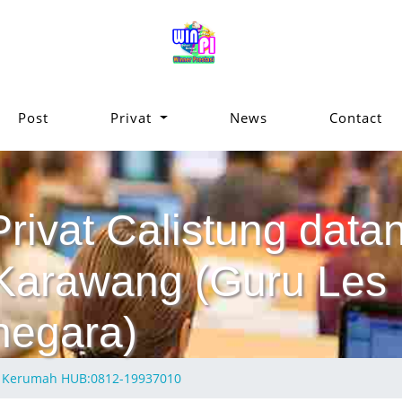
Post
Privat
News
Contact
Privat Calistung da
Karawang (Guru Les 
negara)
ng Kerumah HUB:0812-19937010