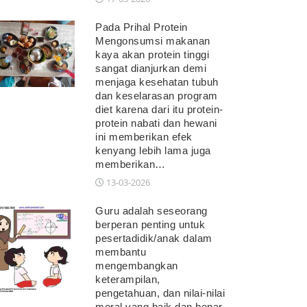
Pada Prihal Protein
Mengonsumsi makanan
kaya akan protein tinggi
sangat dianjurkan demi
menjaga kesehatan tubuh
dan keselarasan program
diet karena dari itu protein-
protein nabati dan hewani
ini memberikan efek
kenyang lebih lama juga
memberikan…
13-03-2026
Guru adalah seseorang
berperan penting untuk
pesertadidik/anak dalam
membantu
mengembangkan
keterampilan,
pengetahuan, dan nilai-nilai
moral yang baik dan benar