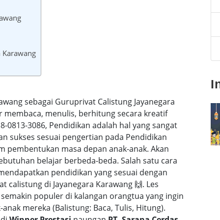
rawang
ra Karawang
I
rawang sebagai Guruprivat Calistung Jayanegara
r membaca, menulis, berhitung secara kreatif
0813-3086, Pendidikan adalah hal yang sangat
dan sukses sesuai pengertian pada Pendidikan
alam pembentukan masa depan anak-anak. Akan
butuhan belajar berbeda-beda. Salah satu cara
 mendapatkan pendidikan yang sesuai dengan
t calistung di Jayanegara Karawang 🙌. Les
 semakin populer di kalangan orangtua yang ingin
nak mereka (Balistung: Baca, Tulis, Hitung).
 di
Winner Prestasi
naungan
PT. Sarana Cerdas