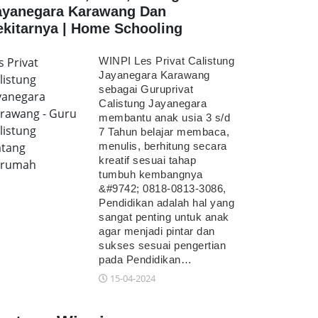
ayanegara Karawang Dan
ekitarnya | Home Schooling
s Privat
WINPI Les Privat Calistung
Jayanegara Karawang
listung
sebagai Guruprivat
yanegara
Calistung Jayanegara
rawang - Guru
membantu anak usia 3 s/d
listung
7 Tahun belajar membaca,
tang
menulis, berhitung secara
kreatif sesuai tahap
erumah
tumbuh kembangnya
&#9742; 0818-0813-3086,
Pendidikan adalah hal yang
sangat penting untuk anak
agar menjadi pintar dan
sukses sesuai pengertian
pada Pendidikan…
15-04-2024