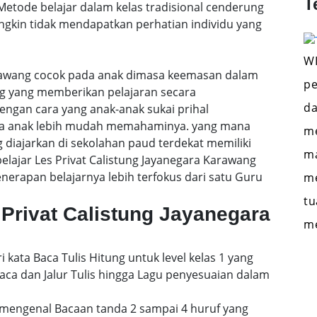
T
etode belajar dalam kelas tradisional cenderung
gkin tidak mendapatkan perhatian individu yang
WI
arawang cocok pada anak dimasa keemasan dalam
pe
ng yang memberikan pelajaran secara
da
engan cara yang anak-anak sukai prihal
gga anak lebih mudah memahaminya. yang mana
me
 diajarkan di sekolahan paud terdekat memiliki
ma
belajar Les Privat Calistung Jayanegara Karawang
rapan belajarnya lebih terfokus dari satu Guru
me
tu
Privat Calistung Jayanegara
m
i kata Baca Tulis Hitung untuk level kelas 1 yang
a dan Jalur Tulis hingga Lagu penyesuaian dalam
mengenal Bacaan tanda 2 sampai 4 huruf yang