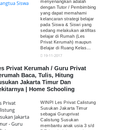
menyenangkan adalah
dengan Tutor / Pembimbing
yang dapat memahami
kelancaran strategi belajar
pada Siswa & Siswi yang
sedang melakukan aktifitas
belajar di Rumah (Les
Privat Kerumah) maupun
Belajar di Ruang Kelas…
19-11-2017
es Privat Kerumah / Guru Privat
erumah Baca, Tulis, Hitung
usukan Jakarta Timur Dan
ekitarnya | Home Schooling
s Privat
WINPI Les Privat Calistung
Susukan Jakarta Timur
listung
sebagai Guruprivat
sukan Jakarta
Calistung Susukan
mur - Guru
membantu anak usia 3 s/d