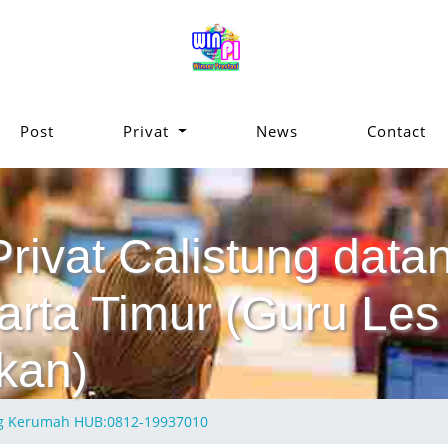
Post
Privat
News
Contact
Privat Calistung da
arta Timur (Guru Les 
kan)
ang Kerumah HUB:0812-19937010