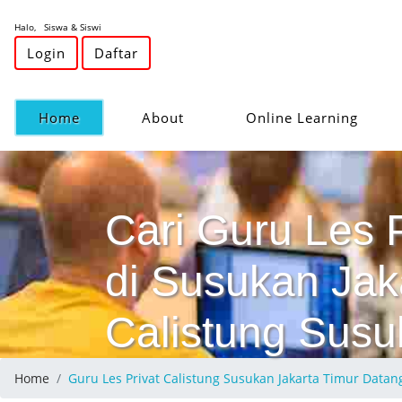
Halo, Siswa & Siswi
Login
Daftar
(current)
Home
About
Online Learning
Cari Guru Les 
di Susukan Jak
Calistung Susu
Home
Guru Les Privat Calistung Susukan Jakarta Timur Dat