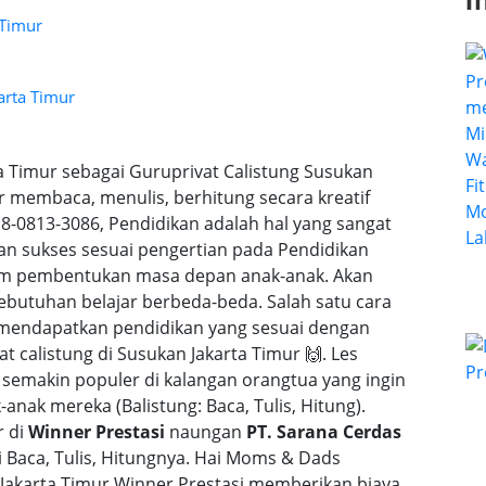
I
 Timur
arta Timur
ta Timur sebagai Guruprivat Calistung Susukan
r membaca, menulis, berhitung secara kreatif
0813-3086, Pendidikan adalah hal yang sangat
dan sukses sesuai pengertian pada Pendidikan
alam pembentukan masa depan anak-anak. Akan
butuhan belajar berbeda-beda. Salah satu cara
 mendapatkan pendidikan yang sesuai dengan
t calistung di Susukan Jakarta Timur 🙌. Les
 semakin populer di kalangan orangtua yang ingin
nak mereka (Balistung: Baca, Tulis, Hitung).
r di
Winner Prestasi
naungan
PT. Sarana Cerdas
Baca, Tulis, Hitungnya. Hai Moms & Dads
 Jakarta Timur Winner Prestasi memberikan biaya