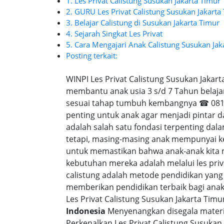
1. Les Privat Calistung Susukan Jakarta Timur
2. GURU Les Privat Calistung Susukan Jakarta
3. Belajar Calistung di Susukan Jakarta Timur
4. Sejarah Singkat Les Privat
5. Cara Mengajari Anak Calistung Susukan Jak
Posting terkait:
WINPI Les Privat Calistung Susukan Jakar
membantu anak usia 3 s/d 7 Tahun belaja
sesuai tahap tumbuh kembangnya ☎ 0818-
penting untuk anak agar menjadi pintar 
adalah salah satu fondasi terpenting d
tetapi, masing-masing anak mempunyai ke
untuk memastikan bahwa anak-anak kita
kebutuhan mereka adalah melalui les priva
calistung adalah metode pendidikan yang
memberikan pendidikan terbaik bagi anak-a
Les Privat Calistung Susukan Jakarta Timu
Indonesia
Menyenangkan disegala materi 
Perkenalkan Les Privat Calistung Susukan