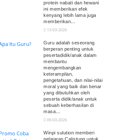
protein nabati dan hewani
ini memberikan efek
kenyang lebih lama juga
memberikan…
13-03-2026
Guru adalah seseorang
berperan penting untuk
pesertadidik/anak dalam
membantu
mengembangkan
keterampilan,
pengetahuan, dan nilai-nilai
moral yang baik dan benar
yang dibutuhkan oleh
peserta didik/anak untuk
sebuah keberhasilan di
masa…
09-03-2026
Winpi sulution memberi
pelajaran Calistung untuk