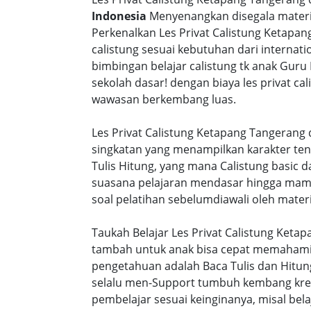
Indonesia
Menyenangkan disegala materi 
Perkenalkan Les Privat Calistung Ketapa
calistung sesuai kebutuhan dari internatio
bimbingan belajar calistung tk anak Guru
sekolah dasar! dengan biaya les privat 
wawasan berkembang luas.
Les Privat Calistung Ketapang Tangerang 
singkatan yang menampilkan karakter te
Tulis Hitung, yang mana Calistung basic 
suasana pelajaran mendasar hingga mamp
soal pelatihan sebelumdiawali oleh materi
Taukah Belajar Les Privat Calistung Keta
tambah untuk anak bisa cepat memahami s
pengetahuan adalah Baca Tulis dan Hitung
selalu men-Support tumbuh kembang kreat
pembelajar sesuai keinginanya, misal be