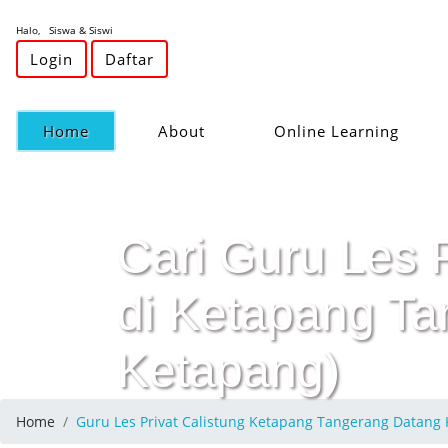
Halo, Siswa & Siswi
Login
Daftar
(current)
Home
About
Online Learning
Cari Guru Les 
di Ketapang Ta
Ketapang)
Home
Guru Les Privat Calistung Ketapang Tangerang Datan