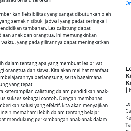
al atau terlalu tertekan.
emberikan fleksibilitas yang sangat dibutuhkan oleh
ang semakin sibuk, jadwal yang padat seringkali
ndidikan tambahan. Les calistung dapat
ediaan anak dan orangtua. Ini memungkinkan
 waktu, yang pada gilirannya dapat meningkatkan
lebih dalam tentang apa yang membuat les privat
L
agi orangtua dan siswa. Kita akan melihat manfaat
K
embelajarannya berlangsung, serta bagaimana
K
ung yang tepat.
|
a keterampilan calistung dalam pendidikan anak-
sus sukses sebagai contoh. Dengan membahas
Le
rikan solusi yang efektif, kita akan menyajikan
Ca
ingin memahami lebih dalam tentang belajar
Ke
 dapat mendukung perkembangan anak-anak dalam
Ta