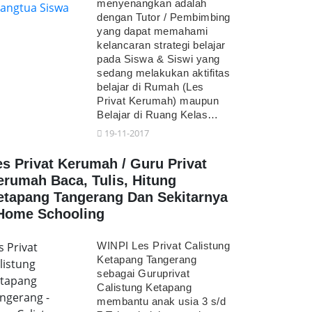
menyenangkan adalah
dengan Tutor / Pembimbing
yang dapat memahami
kelancaran strategi belajar
pada Siswa & Siswi yang
sedang melakukan aktifitas
belajar di Rumah (Les
Privat Kerumah) maupun
Belajar di Ruang Kelas…
19-11-2017
es Privat Kerumah / Guru Privat
erumah Baca, Tulis, Hitung
etapang Tangerang Dan Sekitarnya
 Home Schooling
s Privat
WINPI Les Privat Calistung
Ketapang Tangerang
listung
sebagai Guruprivat
tapang
Calistung Ketapang
ngerang -
membantu anak usia 3 s/d