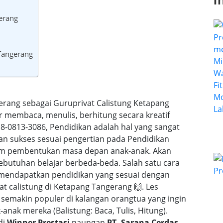
I
erang
 Tangerang
gerang sebagai Guruprivat Calistung Ketapang
r membaca, menulis, berhitung secara kreatif
0813-3086, Pendidikan adalah hal yang sangat
dan sukses sesuai pengertian pada Pendidikan
alam pembentukan masa depan anak-anak. Akan
butuhan belajar berbeda-beda. Salah satu cara
 mendapatkan pendidikan yang sesuai dengan
at calistung di Ketapang Tangerang 🙌. Les
 semakin populer di kalangan orangtua yang ingin
nak mereka (Balistung: Baca, Tulis, Hitung).
di
Winner Prestasi
naungan
PT. Sarana Cerdas