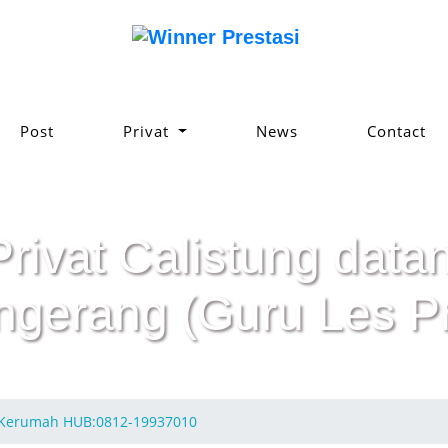
Post
Privat
News
Contact
Privat Calistung da
ngerang (Guru Les Pr
g Kerumah HUB:0812-19937010