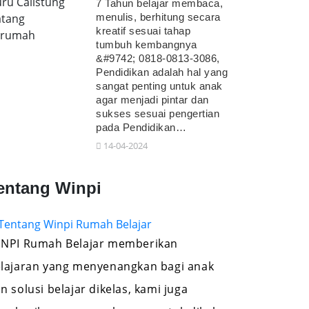
ru Calistung
7 Tahun belajar membaca,
tang
menulis, berhitung secara
kreatif sesuai tahap
erumah
tumbuh kembangnya
&#9742; 0818-0813-3086,
Pendidikan adalah hal yang
sangat penting untuk anak
agar menjadi pintar dan
sukses sesuai pengertian
pada Pendidikan…
14-04-2024
entang Winpi
NPI Rumah Belajar memberikan
lajaran yang menyenangkan bagi anak
n solusi belajar dikelas, kami juga