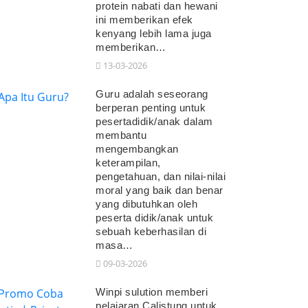
protein nabati dan hewani
ini memberikan efek
kenyang lebih lama juga
memberikan…
13-03-2026
Guru adalah seseorang
berperan penting untuk
pesertadidik/anak dalam
membantu
mengembangkan
keterampilan,
pengetahuan, dan nilai-nilai
moral yang baik dan benar
yang dibutuhkan oleh
peserta didik/anak untuk
sebuah keberhasilan di
masa…
09-03-2026
Winpi sulution memberi
pelajaran Calistung untuk