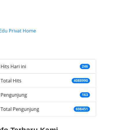
ategories
Hits Hari ini
246
Total Hits
4088990
Pengunjung
163
Total Pengunjung
698451