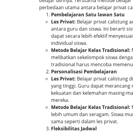
belajar lainnya. Terutama metode belajar 
perbedaan utama antara belajar privat cal
Pembelajaran Satu lawan Satu
Les Privat:
Belajar privat calistung
antara guru dan siswa. Ini berarti 
dapat secara lebih efektif menyes
individual siswa.
Metode Belajar Kelas Tradisional:
M
melibatkan sekelompok siswa denga
tradisional harus mencoba memenuh
Personalisasi Pembelajaran
Les Privat:
Belajar privat calistung 
yang tinggi. Guru dapat merancang
kekuatan dan kelemahan masing-mas
mereka.
Metode Belajar Kelas Tradisional:
M
lebih umum dan seragam. Siswa mun
sama seperti dalam les privat.
Fleksibilitas Jadwal