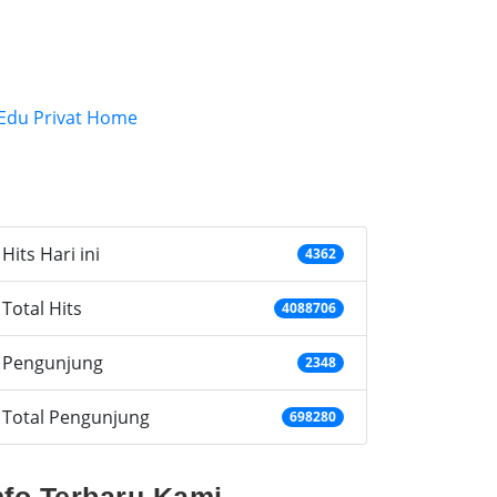
ategories
Hits Hari ini
4362
Total Hits
4088706
Pengunjung
2348
Total Pengunjung
698280