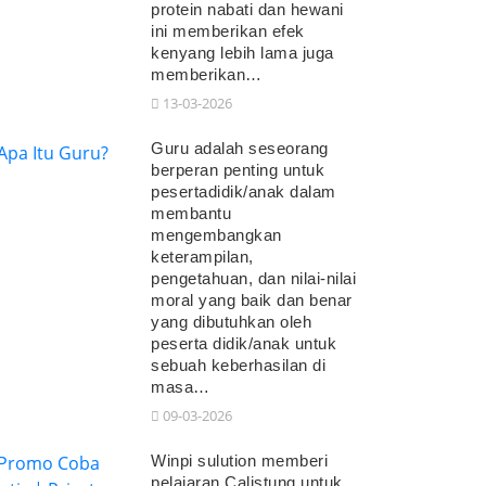
protein nabati dan hewani
ini memberikan efek
kenyang lebih lama juga
memberikan…
13-03-2026
Guru adalah seseorang
berperan penting untuk
pesertadidik/anak dalam
membantu
mengembangkan
keterampilan,
pengetahuan, dan nilai-nilai
moral yang baik dan benar
yang dibutuhkan oleh
peserta didik/anak untuk
sebuah keberhasilan di
masa…
09-03-2026
Winpi sulution memberi
pelajaran Calistung untuk