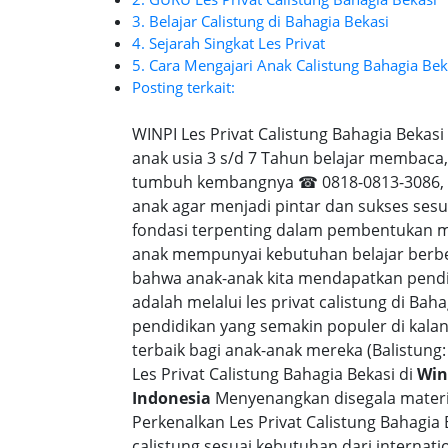
3. Belajar Calistung di Bahagia Bekasi
4. Sejarah Singkat Les Privat
5. Cara Mengajari Anak Calistung Bahagia Bek
Posting terkait:
WINPI Les Privat Calistung Bahagia Bekas
anak usia 3 s/d 7 Tahun belajar membaca, 
tumbuh kembangnya ☎ 0818-0813-3086, Pe
anak agar menjadi pintar dan sukses sesu
fondasi terpenting dalam pembentukan m
anak mempunyai kebutuhan belajar berbe
bahwa anak-anak kita mendapatkan pend
adalah melalui les privat calistung di Bah
pendidikan yang semakin populer di kala
terbaik bagi anak-anak mereka (Balistung: 
Les Privat Calistung Bahagia Bekasi di
Win
Indonesia
Menyenangkan disegala materi 
Perkenalkan Les Privat Calistung Bahagia
calistung sesuai kebutuhan dari internatio