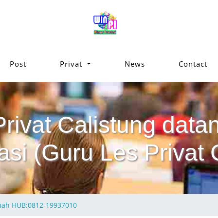
Post
Privat
News
Contact
Privat Calistung da
si (Guru Les Privat 
umah HUB:0812-19937010