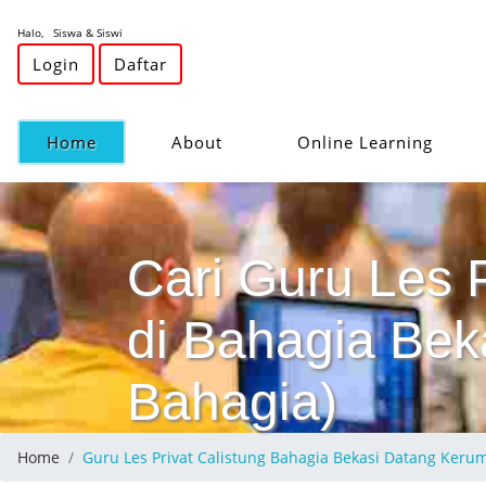
Halo, Siswa & Siswi
Login
Daftar
(current)
Home
About
Online Learning
Cari Guru Les 
di Bahagia Beka
Bahagia)
Home
Guru Les Privat Calistung Bahagia Bekasi Datang Ker