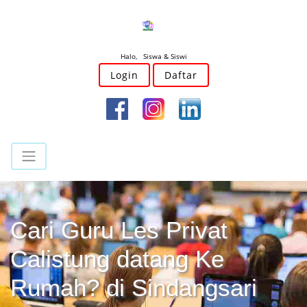
Halo, Siswa & Siswi
Login
Daftar
Cari Guru Les Privat
Calistung datang Ke
Rumah? di Sindangsari