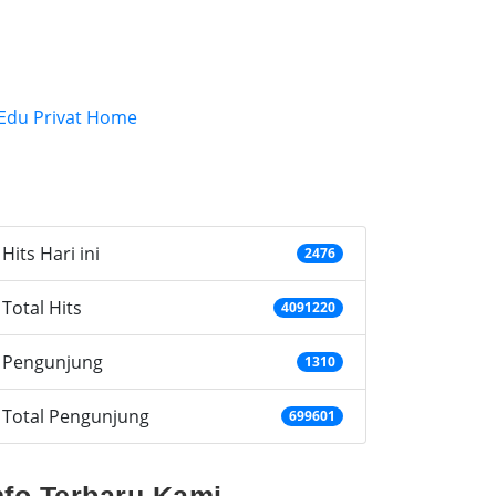
ategories
Hits Hari ini
2476
Total Hits
4091220
Pengunjung
1310
Total Pengunjung
699601