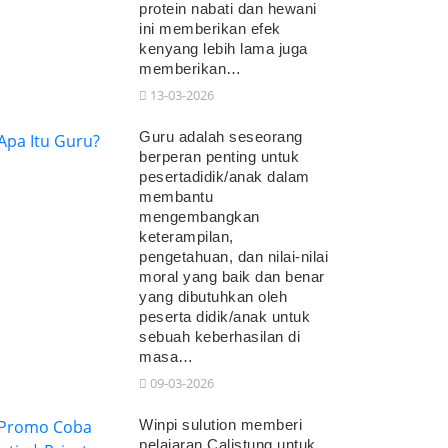
protein nabati dan hewani
ini memberikan efek
kenyang lebih lama juga
memberikan…
13-03-2026
Guru adalah seseorang
berperan penting untuk
pesertadidik/anak dalam
membantu
mengembangkan
keterampilan,
pengetahuan, dan nilai-nilai
moral yang baik dan benar
yang dibutuhkan oleh
peserta didik/anak untuk
sebuah keberhasilan di
masa…
09-03-2026
Winpi sulution memberi
pelajaran Calistung untuk