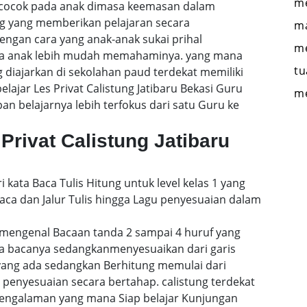
me
si cocok pada anak dimasa keemasan dalam
ng yang memberikan pelajaran secara
ma
engan cara yang anak-anak sukai prihal
me
gga anak lebih mudah memahaminya. yang mana
tu
 diajarkan di sekolahan paud terdekat memiliki
elajar Les Privat Calistung Jatibaru Bekasi Guru
m
 belajarnya lebih terfokus dari satu Guru ke
Privat Calistung Jatibaru
i kata Baca Tulis Hitung untuk level kelas 1 yang
a dan Jalur Tulis hingga Lagu penyesuaian dalam
mengenal Bacaan tanda 2 sampai 4 huruf yang
a bacanya sedangkanmenyesuaikan dari garis
 yang ada sedangkan Berhitung memulai dari
enyesuaian secara bertahap. calistung terdekat
engalaman yang mana Siap belajar Kunjungan