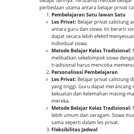
belajar lainnya. Terutama metode belajar 
perbedaan utama antara belajar privat cal
Pembelajaran Satu lawan Satu
Les Privat:
Belajar privat calistung
antara guru dan siswa. Ini berarti 
dapat secara lebih efektif menyes
individual siswa.
Metode Belajar Kelas Tradisional:
M
melibatkan sekelompok siswa denga
tradisional harus mencoba memenuh
Personalisasi Pembelajaran
Les Privat:
Belajar privat calistung 
yang tinggi. Guru dapat merancang
kekuatan dan kelemahan masing-mas
mereka.
Metode Belajar Kelas Tradisional:
M
lebih umum dan seragam. Siswa mun
sama seperti dalam les privat.
Fleksibilitas Jadwal