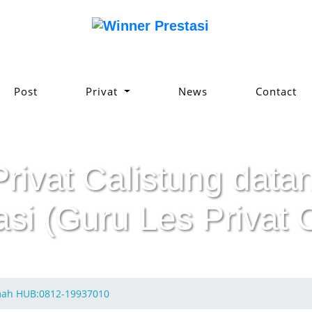
Post
Privat
News
Contact
Privat Calistung da
asi (Guru Les Privat 
umah HUB:0812-19937010