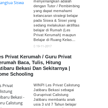
menyenangkan adalah
dengan Tutor / Pembimbing
yang dapat memahami
kelancaran strategi belajar
pada Siswa & Siswi yang
sedang melakukan aktifitas
belajar di Rumah (Les
Privat Kerumah) maupun
Belajar di Ruang Kelas…
19-11-2017
es Privat Kerumah / Guru Privat
erumah Baca, Tulis, Hitung
atibaru Bekasi Dan Sekitarnya |
ome Schooling
s Privat
WINPI Les Privat Calistung
Jatibaru Bekasi sebagai
listung
Guruprivat Calistung
tibaru Bekasi -
Jatibaru membantu anak
ru Calistung
usia 3 s/d 7 Tahun belajar