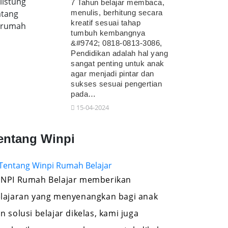
listung
7 Tahun belajar membaca,
tang
menulis, berhitung secara
kreatif sesuai tahap
erumah
tumbuh kembangnya
&#9742; 0818-0813-3086,
Pendidikan adalah hal yang
sangat penting untuk anak
agar menjadi pintar dan
sukses sesuai pengertian
pada…
15-04-2024
entang Winpi
NPI Rumah Belajar memberikan
lajaran yang menyenangkan bagi anak
n solusi belajar dikelas, kami juga