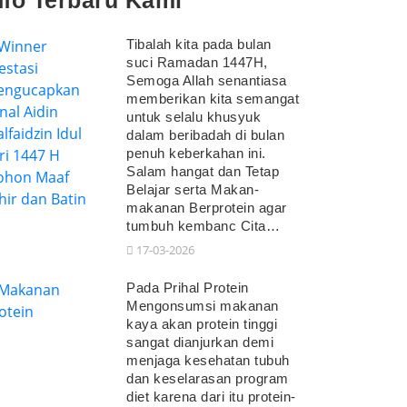
nfo Terbaru Kami
Tibalah kita pada bulan
suci Ramadan 1447H,
Semoga Allah senantiasa
memberikan kita semangat
untuk selalu khusyuk
dalam beribadah di bulan
penuh keberkahan ini.
Salam hangat dan Tetap
Belajar serta Makan-
makanan Berprotein agar
tumbuh kembanc Cita…
17-03-2026
Pada Prihal Protein
Mengonsumsi makanan
kaya akan protein tinggi
sangat dianjurkan demi
menjaga kesehatan tubuh
dan keselarasan program
diet karena dari itu protein-