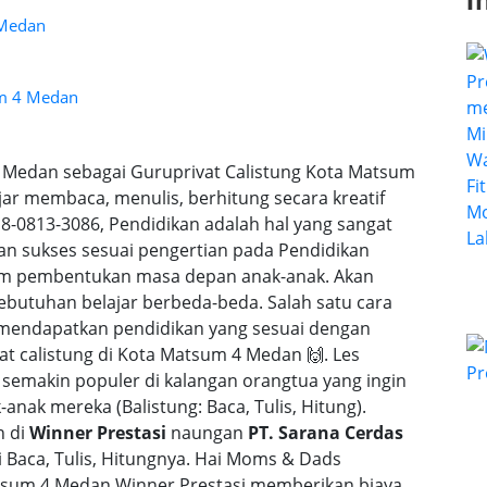
I
 Medan
um 4 Medan
4 Medan sebagai Guruprivat Calistung Kota Matsum
ar membaca, menulis, berhitung secara kreatif
0813-3086, Pendidikan adalah hal yang sangat
dan sukses sesuai pengertian pada Pendidikan
alam pembentukan masa depan anak-anak. Akan
butuhan belajar berbeda-beda. Salah satu cara
 mendapatkan pendidikan yang sesuai dengan
at calistung di Kota Matsum 4 Medan 🙌. Les
 semakin populer di kalangan orangtua yang ingin
nak mereka (Balistung: Baca, Tulis, Hitung).
n di
Winner Prestasi
naungan
PT. Sarana Cerdas
Baca, Tulis, Hitungnya. Hai Moms & Dads
atsum 4 Medan Winner Prestasi memberikan biaya