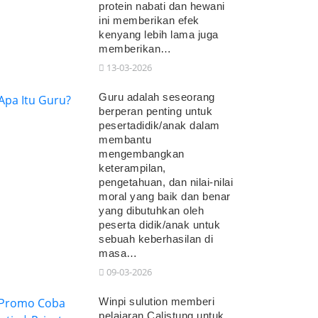
protein nabati dan hewani
ini memberikan efek
kenyang lebih lama juga
memberikan…
13-03-2026
Guru adalah seseorang
berperan penting untuk
pesertadidik/anak dalam
membantu
mengembangkan
keterampilan,
pengetahuan, dan nilai-nilai
moral yang baik dan benar
yang dibutuhkan oleh
peserta didik/anak untuk
sebuah keberhasilan di
masa…
09-03-2026
Winpi sulution memberi
pelajaran Calistung untuk