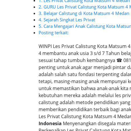
1. Les Privat Calistung Kota Matsum 4 Medan
2. GURU Les Privat Calistung Kota Matsum 4
3. Belajar Calistung di Kota Matsum 4 Medan
4. Sejarah Singkat Les Privat
5. Cara Mengajari Anak Calistung Kota Mats
Posting terkait:
WINPI Les Privat Calistung Kota Matsum 
4 membantu anak usia 3 s/d 7 Tahun belaj
sesuai tahap tumbuh kembangnya ☎ 0818-
penting untuk anak agar menjadi pintar 
adalah salah satu fondasi terpenting d
tetapi, masing-masing anak mempunyai ke
untuk memastikan bahwa anak-anak kita
kebutuhan mereka adalah melalui les priv
calistung adalah metode pendidikan yang
memberikan pendidikan terbaik bagi anak-a
Les Privat Calistung Kota Matsum 4 Meda
Indonesia
Menyenangkan disegala materi 
Perkenalkan Les Privat Calistung Kota M