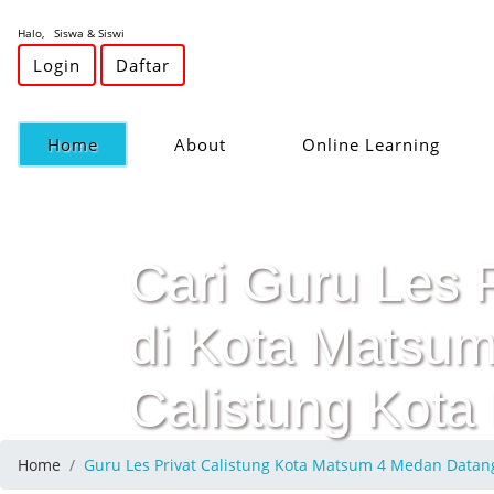
Halo, Siswa & Siswi
Login
Daftar
(current)
Home
About
Online Learning
Cari Guru Les 
di Kota Matsum
Calistung Kota
Home
Guru Les Privat Calistung Kota Matsum 4 Medan Dat