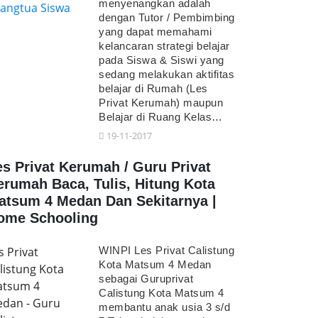
menyenangkan adalah
dengan Tutor / Pembimbing
yang dapat memahami
kelancaran strategi belajar
pada Siswa & Siswi yang
sedang melakukan aktifitas
belajar di Rumah (Les
Privat Kerumah) maupun
Belajar di Ruang Kelas…
19-11-2017
es Privat Kerumah / Guru Privat
erumah Baca, Tulis, Hitung Kota
atsum 4 Medan Dan Sekitarnya |
ome Schooling
s Privat
WINPI Les Privat Calistung
Kota Matsum 4 Medan
listung Kota
sebagai Guruprivat
tsum 4
Calistung Kota Matsum 4
dan - Guru
membantu anak usia 3 s/d