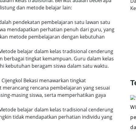
dalam kelas tradisional. Berikut adalah beberapa
Da
istung dan metode belajar lain:
K
 adalah pendekatan pembelajaran satu lawan satu
siswa mendapatkan perhatian penuh dari guru, yang
uaikan metode pembelajaran dengan kebutuhan
etode belajar dalam kelas tradisional cenderung
n berbagai tingkat kemampuan. Guru dalam kelas
i kebutuhan beragam siswa dalam satu waktu.
di Cijengkol Bekasi menawarkan tingkat
T
pat merancang rencana pembelajaran yang sesuai
ing-masing siswa, serta memperhatikan gaya
WI
etode belajar dalam kelas tradisional cenderung
gkin tidak mendapatkan perhatian individu yang
pe
da