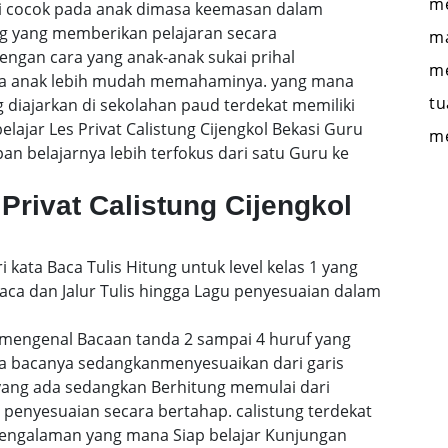
me
asi cocok pada anak dimasa keemasan dalam
ng yang memberikan pelajaran secara
ma
engan cara yang anak-anak sukai prihal
me
gga anak lebih mudah memahaminya. yang mana
tu
 diajarkan di sekolahan paud terdekat memiliki
elajar Les Privat Calistung Cijengkol Bekasi Guru
m
 belajarnya lebih terfokus dari satu Guru ke
Privat Calistung Cijengkol
i kata Baca Tulis Hitung untuk level kelas 1 yang
a dan Jalur Tulis hingga Lagu penyesuaian dalam
mengenal Bacaan tanda 2 sampai 4 huruf yang
a bacanya sedangkanmenyesuaikan dari garis
 yang ada sedangkan Berhitung memulai dari
enyesuaian secara bertahap. calistung terdekat
engalaman yang mana Siap belajar Kunjungan