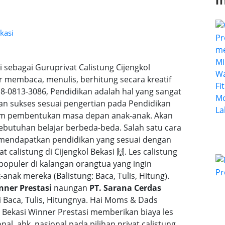
I
kasi
i sebagai Guruprivat Calistung Cijengkol
r membaca, menulis, berhitung secara kreatif
0813-3086, Pendidikan adalah hal yang sangat
dan sukses sesuai pengertian pada Pendidikan
alam pembentukan masa depan anak-anak. Akan
butuhan belajar berbeda-beda. Salah satu cara
 mendapatkan pendidikan yang sesuai dengan
 calistung di Cijengkol Bekasi 🙌. Les calistung
opuler di kalangan orangtua yang ingin
nak mereka (Balistung: Baca, Tulis, Hitung).
nner Prestasi
naungan
PT. Sarana Cerdas
Baca, Tulis, Hitungnya. Hai Moms & Dads
l Bekasi Winner Prestasi memberikan biaya les
nal, abk, nasional pada pilihan privat calistung