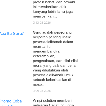
protein nabati dan hewani
ini memberikan efek
kenyang lebih lama juga
memberikan…
13-03-2026
Guru adalah seseorang
berperan penting untuk
pesertadidik/anak dalam
membantu
mengembangkan
keterampilan,
pengetahuan, dan nilai-nilai
moral yang baik dan benar
yang dibutuhkan oleh
peserta didik/anak untuk
sebuah keberhasilan di
masa…
09-03-2026
Winpi sulution memberi
pelajaran Calistung untuk