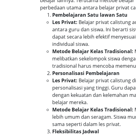
belajar lainnya. Terutama metode belajar 
perbedaan utama antara belajar privat cal
Pembelajaran Satu lawan Satu
Les Privat:
Belajar privat calistung
antara guru dan siswa. Ini berarti 
dapat secara lebih efektif menyes
individual siswa.
Metode Belajar Kelas Tradisional:
M
melibatkan sekelompok siswa denga
tradisional harus mencoba memenuh
Personalisasi Pembelajaran
Les Privat:
Belajar privat calistung 
personalisasi yang tinggi. Guru da
dengan kekuatan dan kelemahan mas
belajar mereka.
Metode Belajar Kelas Tradisional:
M
lebih umum dan seragam. Siswa mun
sama seperti dalam les privat.
Fleksibilitas Jadwal