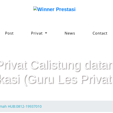
Post
Privat
News
Contact
Privat Calistung da
kasi (Guru Les Privat
erumah HUB:0812-19937010