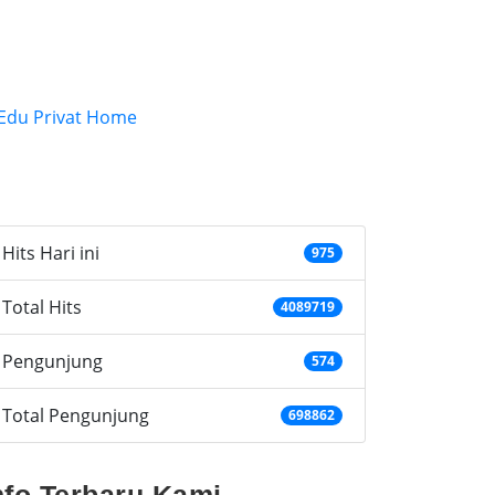
ategories
Hits Hari ini
975
Total Hits
4089719
Pengunjung
574
Total Pengunjung
698862