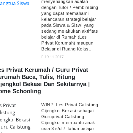
menyenangkan adalah
dengan Tutor / Pembimbing
yang dapat memahami
kelancaran strategi belajar
pada Siswa & Siswi yang
sedang melakukan aktifitas
belajar di Rumah (Les
Privat Kerumah) maupun
Belajar di Ruang Kelas…
19-11-2017
es Privat Kerumah / Guru Privat
erumah Baca, Tulis, Hitung
ijengkol Bekasi Dan Sekitarnya |
ome Schooling
s Privat
WINPI Les Privat Calistung
Cijengkol Bekasi sebagai
listung
Guruprivat Calistung
jengkol Bekasi
Cijengkol membantu anak
Guru Calistung
usia 3 s/d 7 Tahun belajar