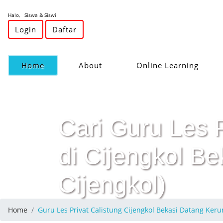
Halo, Siswa & Siswi
Login
Daftar
(current)
Home
About
Online Learning
Cari Guru Les 
di Cijengkol Be
Cijengkol)
Home
Guru Les Privat Calistung Cijengkol Bekasi Datang K