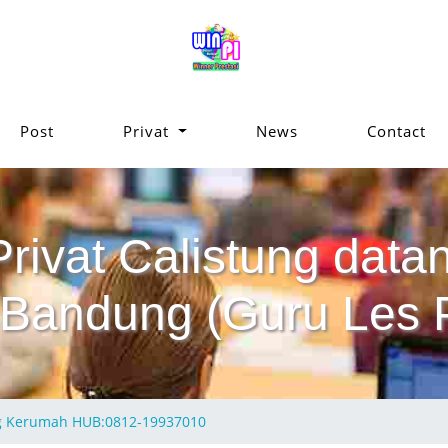
Post
Privat
News
Contact
Privat Calistung da
Bandung (Guru Les P
ng Kerumah HUB:0812-19937010