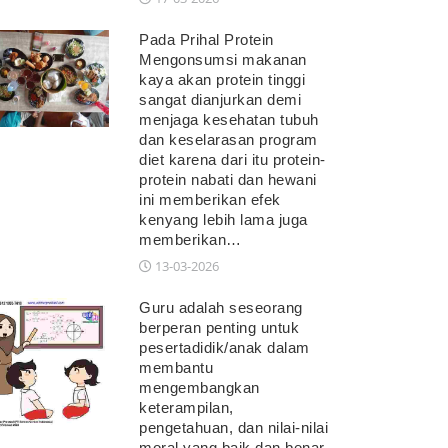
Pada Prihal Protein
Mengonsumsi makanan
kaya akan protein tinggi
sangat dianjurkan demi
menjaga kesehatan tubuh
dan keselarasan program
diet karena dari itu protein-
protein nabati dan hewani
ini memberikan efek
kenyang lebih lama juga
memberikan…
13-03-2026
Guru adalah seseorang
berperan penting untuk
pesertadidik/anak dalam
membantu
mengembangkan
keterampilan,
pengetahuan, dan nilai-nilai
moral yang baik dan benar