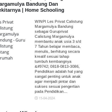
argamulya Bandung Dan
ekitarnya | Home Schooling
s Privat
WINPI Les Privat Calistung
Margamulya Bandung
listung
sebagai Guruprivat
rgamulya
Calistung Margamulya
ndung - Guru
membantu anak usia 3 s/d
listung
7 Tahun belajar membaca,
tang
menulis, berhitung secara
kreatif sesuai tahap
erumah
tumbuh kembangnya
&#9742; 0818-0813-3086,
Pendidikan adalah hal yang
sangat penting untuk anak
agar menjadi pintar dan
sukses sesuai pengertian
pada Pendidikan…
15-04-2024