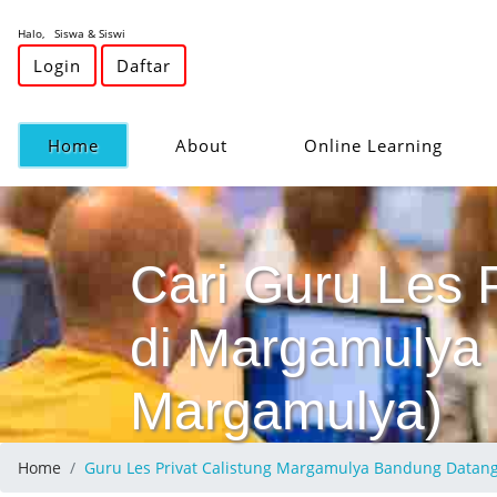
Halo, Siswa & Siswi
Login
Daftar
(current)
Home
About
Online Learning
Cari Guru Les 
di Margamulya 
Margamulya)
Home
Guru Les Privat Calistung Margamulya Bandung Data