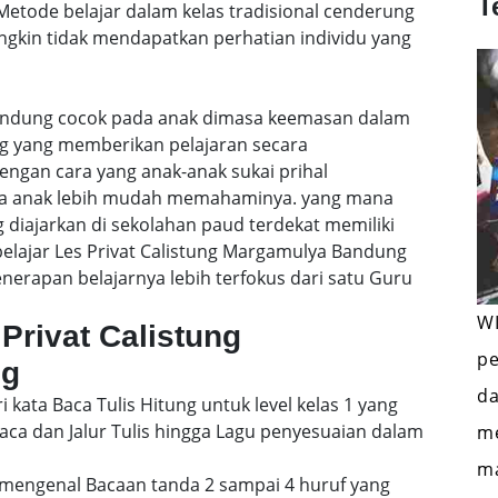
T
etode belajar dalam kelas tradisional cenderung
gkin tidak mendapatkan perhatian individu yang
Bandung cocok pada anak dimasa keemasan dalam
ng yang memberikan pelajaran secara
engan cara yang anak-anak sukai prihal
gga anak lebih mudah memahaminya. yang mana
 diajarkan di sekolahan paud terdekat memiliki
belajar Les Privat Calistung Margamulya Bandung
rapan belajarnya lebih terfokus dari satu Guru
WI
Privat Calistung
pe
ng
da
i kata Baca Tulis Hitung untuk level kelas 1 yang
a dan Jalur Tulis hingga Lagu penyesuaian dalam
me
ma
mengenal Bacaan tanda 2 sampai 4 huruf yang