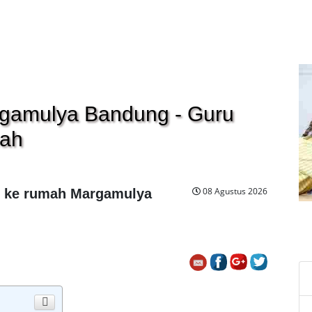
argamulya Bandung - Guru
mah
08 Agustus 2026
ng ke rumah Margamulya
C