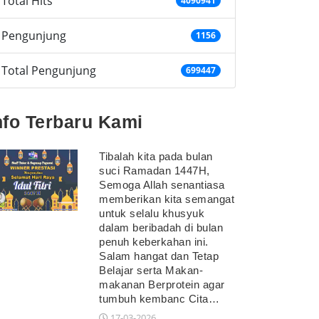
Total Hits
4090941
Pengunjung
1156
Total Pengunjung
699447
nfo Terbaru Kami
Tibalah kita pada bulan
suci Ramadan 1447H,
Semoga Allah senantiasa
memberikan kita semangat
untuk selalu khusyuk
dalam beribadah di bulan
penuh keberkahan ini.
Salam hangat dan Tetap
Belajar serta Makan-
makanan Berprotein agar
tumbuh kembanc Cita…
17-03-2026