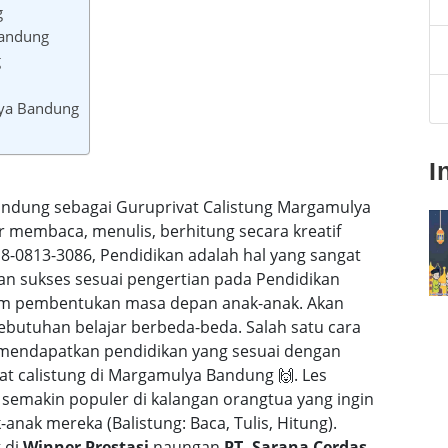
g
Bandung
g
lya Bandung
I
andung sebagai Guruprivat Calistung Margamulya
r membaca, menulis, berhitung secara kreatif
0813-3086, Pendidikan adalah hal yang sangat
dan sukses sesuai pengertian pada Pendidikan
alam pembentukan masa depan anak-anak. Akan
butuhan belajar berbeda-beda. Salah satu cara
 mendapatkan pendidikan yang sesuai dengan
at calistung di Margamulya Bandung 🙌. Les
 semakin populer di kalangan orangtua yang ingin
nak mereka (Balistung: Baca, Tulis, Hitung).
 di
Winner Prestasi
naungan
PT. Sarana Cerdas