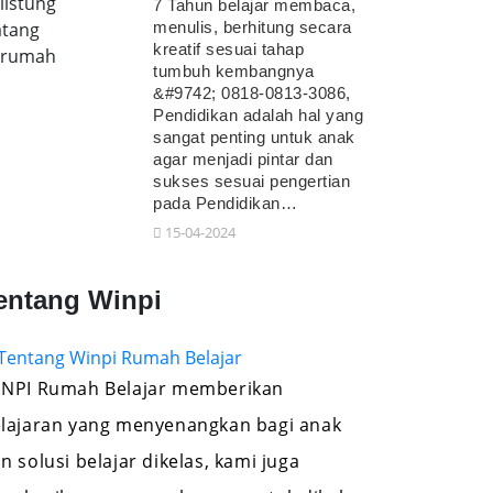
listung
7 Tahun belajar membaca,
tang
menulis, berhitung secara
kreatif sesuai tahap
erumah
tumbuh kembangnya
&#9742; 0818-0813-3086,
Pendidikan adalah hal yang
sangat penting untuk anak
agar menjadi pintar dan
sukses sesuai pengertian
pada Pendidikan…
15-04-2024
entang Winpi
NPI Rumah Belajar memberikan
lajaran yang menyenangkan bagi anak
n solusi belajar dikelas, kami juga