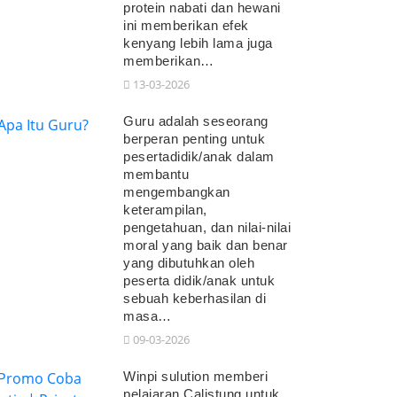
protein nabati dan hewani
ini memberikan efek
kenyang lebih lama juga
memberikan…
13-03-2026
Guru adalah seseorang
berperan penting untuk
pesertadidik/anak dalam
membantu
mengembangkan
keterampilan,
pengetahuan, dan nilai-nilai
moral yang baik dan benar
yang dibutuhkan oleh
peserta didik/anak untuk
sebuah keberhasilan di
masa…
09-03-2026
Winpi sulution memberi
pelajaran Calistung untuk