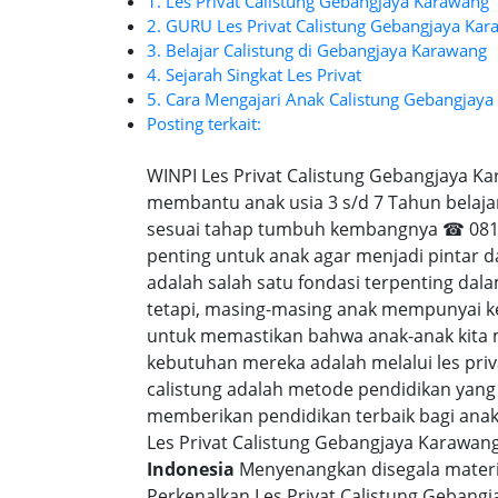
1. Les Privat Calistung Gebangjaya Karawang
2. GURU Les Privat Calistung Gebangjaya Ka
3. Belajar Calistung di Gebangjaya Karawang
4. Sejarah Singkat Les Privat
5. Cara Mengajari Anak Calistung Gebangjay
Posting terkait:
WINPI Les Privat Calistung Gebangjaya K
membantu anak usia 3 s/d 7 Tahun belaja
sesuai tahap tumbuh kembangnya ☎ 0818-
penting untuk anak agar menjadi pintar 
adalah salah satu fondasi terpenting d
tetapi, masing-masing anak mempunyai ke
untuk memastikan bahwa anak-anak kita
kebutuhan mereka adalah melalui les priv
calistung adalah metode pendidikan yang
memberikan pendidikan terbaik bagi anak-a
Les Privat Calistung Gebangjaya Karawan
Indonesia
Menyenangkan disegala materi 
Perkenalkan Les Privat Calistung Gebang