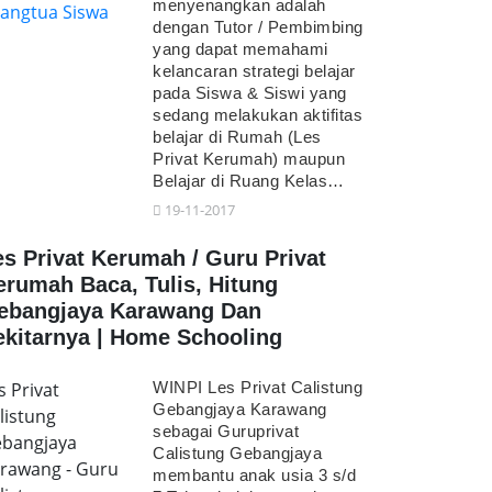
menyenangkan adalah
dengan Tutor / Pembimbing
yang dapat memahami
kelancaran strategi belajar
pada Siswa & Siswi yang
sedang melakukan aktifitas
belajar di Rumah (Les
Privat Kerumah) maupun
Belajar di Ruang Kelas…
19-11-2017
es Privat Kerumah / Guru Privat
erumah Baca, Tulis, Hitung
ebangjaya Karawang Dan
ekitarnya | Home Schooling
s Privat
WINPI Les Privat Calistung
Gebangjaya Karawang
listung
sebagai Guruprivat
bangjaya
Calistung Gebangjaya
rawang - Guru
membantu anak usia 3 s/d