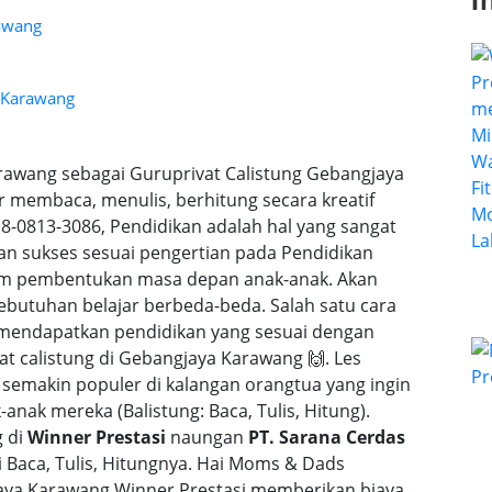
I
rawang
a Karawang
arawang sebagai Guruprivat Calistung Gebangjaya
r membaca, menulis, berhitung secara kreatif
0813-3086, Pendidikan adalah hal yang sangat
dan sukses sesuai pengertian pada Pendidikan
alam pembentukan masa depan anak-anak. Akan
butuhan belajar berbeda-beda. Salah satu cara
 mendapatkan pendidikan yang sesuai dengan
at calistung di Gebangjaya Karawang 🙌. Les
 semakin populer di kalangan orangtua yang ingin
nak mereka (Balistung: Baca, Tulis, Hitung).
g di
Winner Prestasi
naungan
PT. Sarana Cerdas
Baca, Tulis, Hitungnya. Hai Moms & Dads
jaya Karawang Winner Prestasi memberikan biaya