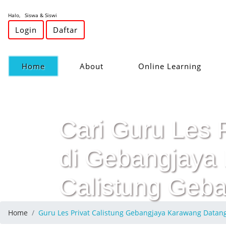
Halo, Siswa & Siswi
Login
Daftar
(current)
Home
About
Online Learning
Cari Guru Les 
di Gebangjaya 
Calistung Geba
Home
Guru Les Privat Calistung Gebangjaya Karawang Data