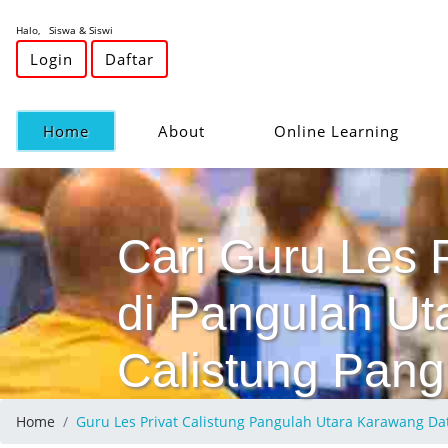
Halo, Siswa & Siswi
Login
Daftar
(current)
Home
About
Online Learning
Cari Guru Les 
di Pangulah Ut
Calistung Pang
Home
Guru Les Privat Calistung Pangulah Utara Karawang 