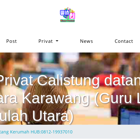
Post
Privat
News
Contact
Privat Calistung da
ara Karawang (Guru L
ulah Utara)
Datang Kerumah HUB:0812-19937010