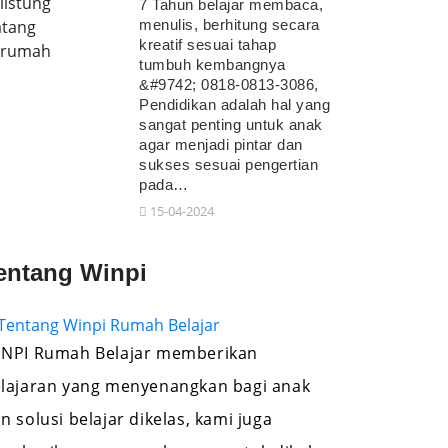
listung
7 Tahun belajar membaca,
tang
menulis, berhitung secara
kreatif sesuai tahap
erumah
tumbuh kembangnya
&#9742; 0818-0813-3086,
Pendidikan adalah hal yang
sangat penting untuk anak
agar menjadi pintar dan
sukses sesuai pengertian
pada…
15-04-2024
entang Winpi
NPI Rumah Belajar memberikan
lajaran yang menyenangkan bagi anak
n solusi belajar dikelas, kami juga