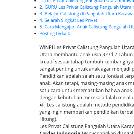
1. Les Privat Calistung Pangulah Utara Karaw
2. GURU Les Privat Calistung Pangulah Utara
3. Belajar Calistung di Pangulah Utara Karaw
4. Sejarah Singkat Les Privat
5. Cara Mengajari Anak Calistung Pangulah U
Posting terkait:
WINPI Les Privat Calistung Pangulah Utar
Utara membantu anak usia 3 s/d 7 Tahun 
kreatif sesuai tahap tumbuh kembangnya
sangat penting untuk anak agar menjadi p
Pendidikan adalah salah satu fondasi t
anak. Akan tetapi, masing-masing anak m
satu cara untuk memastikan bahwa anak-
dengan kebutuhan mereka adalah melalui 
🙌. Les calistung adalah metode pendidik
yang ingin memberikan pendidikan terbaik 
Hitung).
Les Privat Calistung Pangulah Utara Kara
Cerdas Indonesia
Menyenangkan disegala 