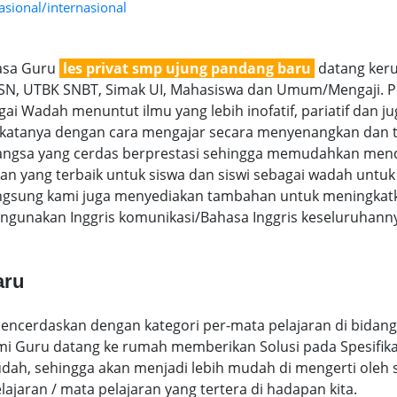
sional/internasional
jasa Guru
les privat smp ujung pandang baru
datang keru
 OSN, UTBK SNBT, Simak UI, Mahasiswa dan Umum/Mengaji. Pe
ai Wadah menuntut ilmu yang lebih inofatif, pariatif dan jug
ngkatanya dengan cara mengajar secara menyenangkan dan t
gsa yang cerdas berprestasi sehingga memudahkan mendap
an yang terbaik untuk siswa dan siswi sebagai wadah untu
angsung kami juga menyediakan tambahan untuk meningkatka
ngunakan Inggris komunikasi/Bahasa Inggris keseluruhann
aru
encerdaskan dengan kategori per-mata pelajaran di bidang 
ami Guru datang ke rumah memberikan Solusi pada Spesifika
h, sehingga akan menjadi lebih mudah di mengerti oleh sis
elajaran / mata pelajaran yang tertera di hadapan kita.