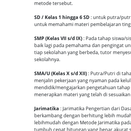
metode tersebut.
SD / Kelas 1 hingga 6 SD
: untuk putra/put
untuk memahami materi pembelajaran tingk
SMP (Kelas VII s/d IX)
: Pada tahap siswa/si
baik lagi pada pemahama dan pengingat unt
tiap sekolahan yang berbeda, tutor menyes
sekolahnya.
SMA/U (Kelas X s/d XII)
: Putra/Putri di ta
menjalin pekerjaan yang nyaman pada kelu
mendidik/mengajarkan pengetahuan tahap S
menerapkan materi yang telah di sesuaikan
Jarimatika
: Jarimatika Pengertian dari Da
berkambang dengan berhitung lebih mudah 
lebihmudah dengan Metode Jarimatika pad
tumbuh cepat hitungan yang benar akurat 