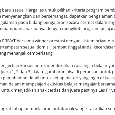
g baru sesuai Harga les untuk pilihan kriteria program pem
 menyenangkan dan bersemangat, dapatkan pengalaman bel
galaman pada bidang pengajaran secara cermat dalam eng
emampuan anak hanya dengan mengikuti program pelajaran 
 PRIVAT bersama winner prestasi dengan sistem privat di
ertempatan sesuai domisili tempat tinggal anda, kecerdasa
yang menanjak cemberlaang.
di pengertian kursus untuk mendekatkan rasa ingin belajar y
juara 1, 2 dan 3. dalam gambaran bisa di perankan untuk p
pemahaman detail untuk setiap materi yang ingin di kuasai
man dalam mempelajari aktivitas belajar mengajar bersam
untuk menjadikan anak cerdas dan juara pastinya Les Priv
eringkat tahap pembelajaran untuk anak yang kita artikan s