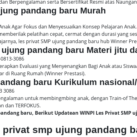
dan Berpengalaman serta Bersertifikat Resmi atas Naungan
 ujung pandang baru Murah
 Anak Agar Fokus dan Menyesuaikan Konsep Pelajaran Anak
 memberilak pelatihan cepat, cermat dengan durasi yang s
ajarnya, les privat SMP ujung pandang baru hub Winner Prest
 ujung pandang baru Materi jitu d
-0813-3086
pkan Evaluasi yang Menyenangkan Bagi Anak atau Siswa/
ar di Ruang Rumah (Winner Prestasi).
 pandang baru Kurikulum nasional/
3 3086
engalaman untuk membingmbing anak, dengan Train-of The
an dan TERFOKUS.
 pandang baru, Berikut Updatean WINPI Les Privat SM
s privat smp ujung pandang b