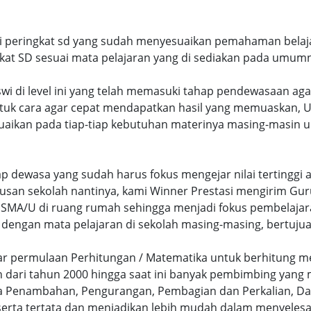
ri peringkat sd yang sudah menyesuaikan pemahaman belaja
at SD sesuai mata pelajaran yang di sediakan pada umum
swi di level ini yang telah memasuki tahap pendewasaan ag
uk cara agar cepat mendapatkan hasil yang memuaskan, Un
uaikan pada tiap-tiap kebutuhan materinya masing-masin un
hap dewasa yang sudah harus fokus mengejar nilai terting
lusan sekolah nantinya, kami Winner Prestasi mengirim G
MA/U di ruang rumah sehingga menjadi fokus pembelajara
 dengan mata pelajaran di sekolah masing-masing, bertujua
sar permulaan Perhitungan / Matematika untuk berhitung me
dari tahun 2000 hingga saat ini banyak pembimbing yang
a Penambahan, Pengurangan, Pembagian dan Perkalian, Da
serta tertata dan menjadikan lebih mudah dalam menyelesa