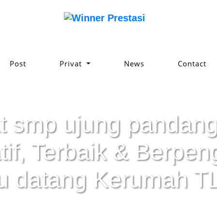
Post
Privat
News
Contact
at smp ujung pandang
atif, Terbaik & Berpe
u datang Kerumah TL