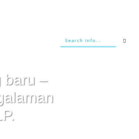
 baru –
ngalaman
P.