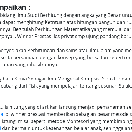
ampaikan :
bidang ilmu Studi Berhitung dengan angka yang Benar untu
uga dapat menghitung Ketntuan atas hitungan bangun dan 
nya, Begitulah Perhitungan Matematika yang memulai dari
nya... Winner Prestasi les privat smp ujung pandang baru
 menyediakan Perhitungan dan sains atau ilmu alam yang me
 serta bersamaan dengan konsep yang berkaitan seperti en
tuhan yang dihasilkannya..
 baru Kimia Sebagai Ilmu Mengenal Kompsisi Struktur dan S
a cabang dari Fisik yang mempelajari tentang susunan Struk
lis hitung yang di artikan lansung menjadi pemahaman seb
ca
, di winner prestasi memberikan sebagian besar metode 
alistung, misal seperti metode Montesori yang membimbi
i
dan bermain untuk kesenangan belajar anak, sehingga an