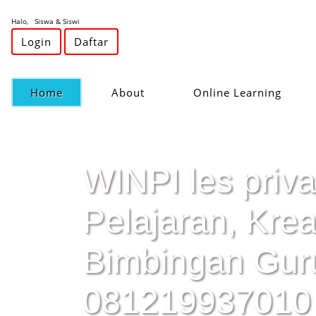
Halo, Siswa & Siswi
Login
Daftar
(current)
Home
About
Online Learning
WINPI les priv
Pelajaran, Kre
Bimbingan Gur
081219937010