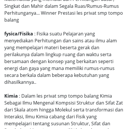
Singkat dan Mahir dalam Segala Ruas/Rumus-Rumus
Perhitunganya... Winner Prestasi les privat smp tompo
balang
fysica/Fisika
: Fisika suatu Pelajaran yang
menyediakan Perhitungan dan sains atau ilmu alam
yang mempelajari materi beserta gerak dan
perilakunya dalam lingkup ruang dan waktu serta
bersamaan dengan konsep yang berkaitan seperti
energi dan gaya yang mana memiliki rumus-rumus
secara berkala dalam beberapa kebutuhan yang
dihasilkannya..
Kimia
: Dalam les privat smp tompo balang Kimia
Sebagai Ilmu Mengenal Kompsisi Struktur dan Sifat Zat
dari Skala atom hingga Molekul serta transformasi dan
Interaksi, Ilmu Kimia cabang dari Fisik yang
mempelajari tentang susunan Struktur, Sifat dan