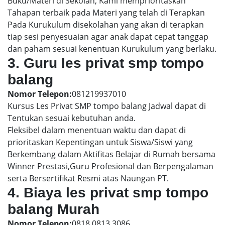
Buku/Materi di Sekolah, Kami memprioritaskan
Tahapan terbaik pada Materi yang telah di Terapkan
Pada Kurukulum disekolahan yang akan di terapkan
tiap sesi penyesuaian agar anak dapat cepat tanggap
dan paham sesuai kenentuan Kurukulum yang berlaku.
3. Guru les privat smp tompo
balang
Nomor Telepon:
081219937010
Kursus Les Privat SMP tompo balang Jadwal dapat di
Tentukan sesuai kebutuhan anda.
Fleksibel dalam menentuan waktu dan dapat di
prioritaskan Kepentingan untuk Siswa/Siswi yang
Berkembang dalam Aktifitas Belajar di Rumah bersama
Winner Prestasi,Guru Profesional dan Berpengalaman
serta Bersertifikat Resmi atas Naungan PT.
4. Biaya les privat smp tompo
balang Murah
Nomor Telepon:
0818 0813 3086