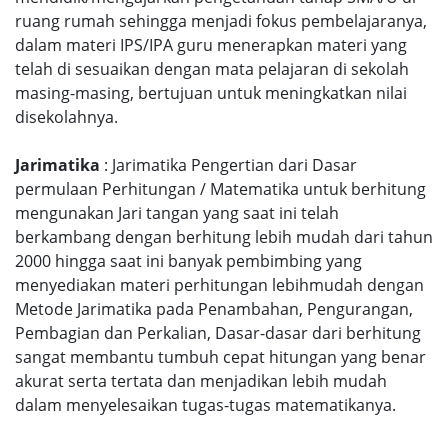
ruang rumah sehingga menjadi fokus pembelajaranya,
dalam materi IPS/IPA guru menerapkan materi yang
telah di sesuaikan dengan mata pelajaran di sekolah
masing-masing, bertujuan untuk meningkatkan nilai
disekolahnya.
Jarimatika
: Jarimatika Pengertian dari Dasar
permulaan Perhitungan / Matematika untuk berhitung
mengunakan Jari tangan yang saat ini telah
berkambang dengan berhitung lebih mudah dari tahun
2000 hingga saat ini banyak pembimbing yang
menyediakan materi perhitungan lebihmudah dengan
Metode Jarimatika pada Penambahan, Pengurangan,
Pembagian dan Perkalian, Dasar-dasar dari berhitung
sangat membantu tumbuh cepat hitungan yang benar
akurat serta tertata dan menjadikan lebih mudah
dalam menyelesaikan tugas-tugas matematikanya.