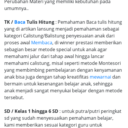
Perubahan Materi yang memiliki kebutuhan pada
umumnya..
TK /
Baca
Tulis Hitung
: Pemahaman Baca tulis hitung
yang di artikan lansung menjadi pemahaman sebagai
kategori Calistung/Balistung penyesuaian anak dari
proses awal
Membaca
, di winner prestasi memberikan
sebagian besar metode special untuk anak agar
memahami jalur dari tahap awal hingga lancar
memahami calistung, misal seperti metode Montesori
yang membimbing pembelajaran dengan kenyamanan
anak bisa juga dengan tahap kreatifitas
mewarnai
dan
bermain untuk kesenangan belajar anak, sehingga
anak menjadi sangat menyukai belajar dengan metode
tersebut.
SD / Kelas 1 hingga 6 SD
: untuk putra/putri peringkat
sd yang sudah menyesuaikan pemahaman belajar,
kami memberikan sesuai kategori guru untuk