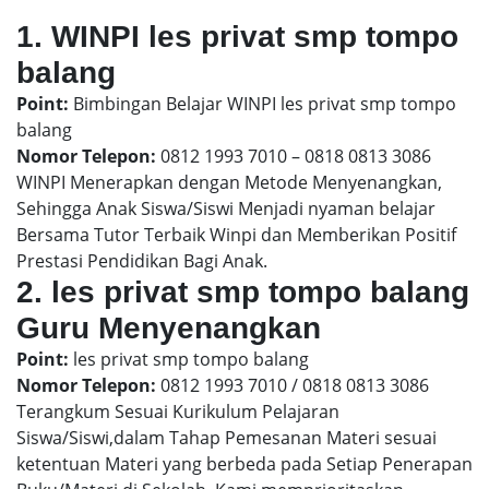
1. WINPI les privat smp tompo
balang
Point:
Bimbingan Belajar WINPI les privat smp tompo
balang
Nomor Telepon:
0812 1993 7010 – 0818 0813 3086
WINPI Menerapkan dengan Metode Menyenangkan,
Sehingga Anak Siswa/Siswi Menjadi nyaman belajar
Bersama Tutor Terbaik Winpi dan Memberikan Positif
Prestasi Pendidikan Bagi Anak.
2. les privat smp tompo balang
Guru Menyenangkan
Point:
les privat smp tompo balang
Nomor Telepon:
0812 1993 7010 / 0818 0813 3086
Terangkum Sesuai Kurikulum Pelajaran
Siswa/Siswi,dalam Tahap Pemesanan Materi sesuai
ketentuan Materi yang berbeda pada Setiap Penerapan