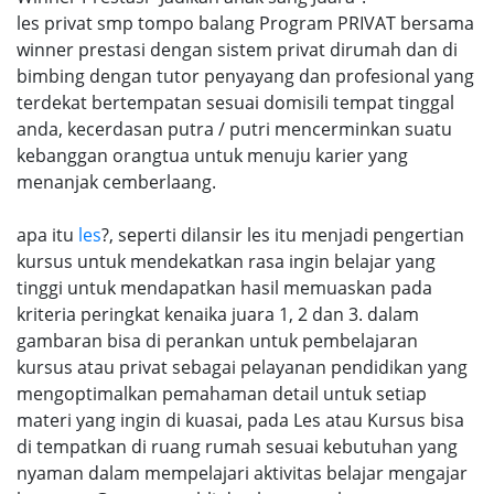
les privat smp tompo balang Program PRIVAT bersama
winner prestasi dengan sistem privat dirumah dan di
bimbing dengan tutor penyayang dan profesional yang
terdekat bertempatan sesuai domisili tempat tinggal
anda, kecerdasan putra / putri mencerminkan suatu
kebanggan orangtua untuk menuju karier yang
menanjak cemberlaang.
apa itu
les
?, seperti dilansir les itu menjadi pengertian
kursus untuk mendekatkan rasa ingin belajar yang
tinggi untuk mendapatkan hasil memuaskan pada
kriteria peringkat kenaika juara 1, 2 dan 3. dalam
gambaran bisa di perankan untuk pembelajaran
kursus atau privat sebagai pelayanan pendidikan yang
mengoptimalkan pemahaman detail untuk setiap
materi yang ingin di kuasai, pada Les atau Kursus bisa
di tempatkan di ruang rumah sesuai kebutuhan yang
nyaman dalam mempelajari aktivitas belajar mengajar