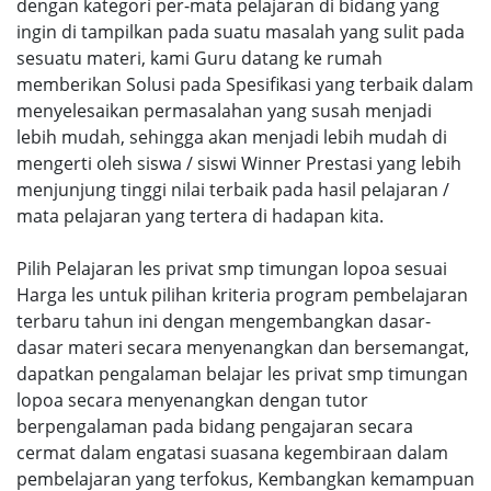
dengan kategori per-mata pelajaran di bidang yang
ingin di tampilkan pada suatu masalah yang sulit pada
sesuatu materi, kami Guru datang ke rumah
memberikan Solusi pada Spesifikasi yang terbaik dalam
menyelesaikan permasalahan yang susah menjadi
lebih mudah, sehingga akan menjadi lebih mudah di
mengerti oleh siswa / siswi Winner Prestasi yang lebih
menjunjung tinggi nilai terbaik pada hasil pelajaran /
mata pelajaran yang tertera di hadapan kita.
Pilih Pelajaran les privat smp timungan lopoa sesuai
Harga les untuk pilihan kriteria program pembelajaran
terbaru tahun ini dengan mengembangkan dasar-
dasar materi secara menyenangkan dan bersemangat,
dapatkan pengalaman belajar les privat smp timungan
lopoa secara menyenangkan dengan tutor
berpengalaman pada bidang pengajaran secara
cermat dalam engatasi suasana kegembiraan dalam
pembelajaran yang terfokus, Kembangkan kemampuan