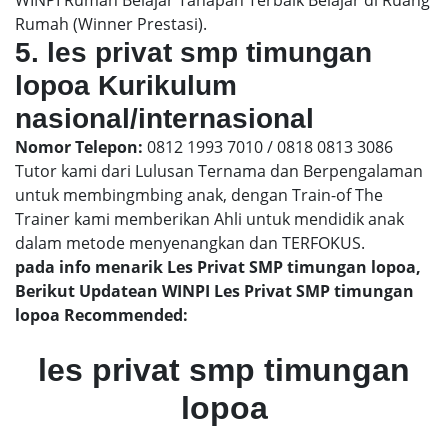
WINPI Rumah Belajar Tahapan Terbaik Belajar di Ruang
Rumah (Winner Prestasi).
5. les privat smp timungan
lopoa Kurikulum
nasional/internasional
Nomor Telepon:
0812 1993 7010 / 0818 0813 3086
Tutor kami dari Lulusan Ternama dan Berpengalaman
untuk membingmbing anak, dengan Train-of The
Trainer kami memberikan Ahli untuk mendidik anak
dalam metode menyenangkan dan TERFOKUS.
pada info menarik Les Privat SMP timungan lopoa,
Berikut Updatean WINPI Les Privat SMP timungan
lopoa Recommended:
les privat smp timungan
lopoa