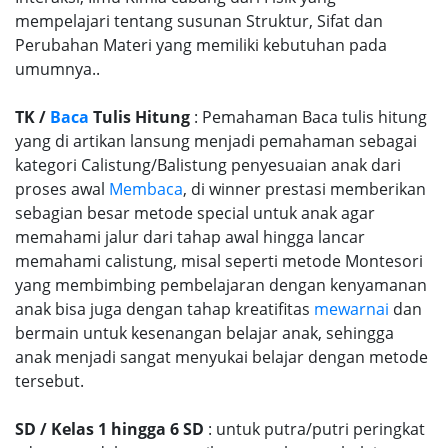
mempelajari tentang susunan Struktur, Sifat dan
Perubahan Materi yang memiliki kebutuhan pada
umumnya..
TK /
Baca
Tulis Hitung
: Pemahaman Baca tulis hitung
yang di artikan lansung menjadi pemahaman sebagai
kategori Calistung/Balistung penyesuaian anak dari
proses awal
Membaca
, di winner prestasi memberikan
sebagian besar metode special untuk anak agar
memahami jalur dari tahap awal hingga lancar
memahami calistung, misal seperti metode Montesori
yang membimbing pembelajaran dengan kenyamanan
anak bisa juga dengan tahap kreatifitas
mewarnai
dan
bermain untuk kesenangan belajar anak, sehingga
anak menjadi sangat menyukai belajar dengan metode
tersebut.
SD / Kelas 1 hingga 6 SD
: untuk putra/putri peringkat