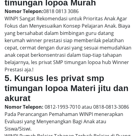
timungan lopoa Murah
Nomor Telepon:
0818 0813 3086
WINPI Sangat Rekomendasi untuk Prioritas Anak Agar
Fokus dan Menyesuaikan Konsep Pelajaran Anak. Biaya
yang bersahabat dalam bimbingan guru datang
kerumah winner prestasi siap memberilak pelatihan
cepat, cermat dengan durasi yang sesuai memudahkan
anak cepat berkonsentrasi dalam tiap-tiap tahapan
belajarnya, les privat SMP timungan lopoa hub Winner
Prestasi aja.!
5. Kursus les privat smp
timungan lopoa Materi jitu dan
akurat
Nomor Telepon:
0812-1993-7010 atau 0818-0813-3086
Pada Perancangan Pemahaman WINPI menerapkan
Evaluasi yang Menyenangkan Bagi Anak atau
Siswa/Siswi.