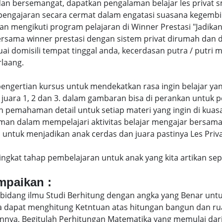
an bersemangat, dapatkan pengalaman belajar les privat 
engajaran secara cermat dalam engatasi suasana kegembi
engikuti program pelajaran di Winner Prestasi "Jadikan 
bersama winner prestasi dengan sistem privat dirumah dan
uai domisili tempat tinggal anda, kecerdasan putra / putr
laang.
di pengertian kursus untuk mendekatkan rasa ingin belajar y
juara 1, 2 dan 3. dalam gambaran bisa di perankan untuk p
pemahaman detail untuk setiap materi yang ingin di kuasai
man dalam mempelajari aktivitas belajar mengajar bersam
ntuk menjadikan anak cerdas dan juara pastinya Les Privat 
eringkat tahap pembelajaran untuk anak yang kita artikan s
ampaikan :
bidang ilmu Studi Berhitung dengan angka yang Benar untu
uga dapat menghitung Ketntuan atas hitungan bangun dan 
nya, Begitulah Perhitungan Matematika yang memulai dari