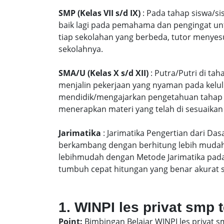
SMP (Kelas VII s/d IX)
: Pada tahap siswa/si
baik lagi pada pemahama dan pengingat unt
tiap sekolahan yang berbeda, tutor menyes
sekolahnya.
SMA/U (Kelas X s/d XII)
: Putra/Putri di ta
menjalin pekerjaan yang nyaman pada kelu
mendidik/mengajarkan pengetahuan tahap S
menerapkan materi yang telah di sesuaikan
Jarimatika
: Jarimatika Pengertian dari Da
berkambang dengan berhitung lebih mudah 
lebihmudah dengan Metode Jarimatika pad
tumbuh cepat hitungan yang benar akurat 
1. WINPI les privat smp 
Point:
Bimbingan Belajar WINPI les privat s