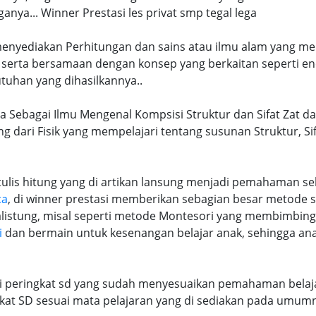
ya... Winner Prestasi les privat smp tegal lega
 menyediakan Perhitungan dan sains atau ilmu alam yang me
 serta bersamaan dengan konsep yang berkaitan seperti en
tuhan yang dihasilkannya..
ia Sebagai Ilmu Mengenal Kompsisi Struktur dan Sifat Zat da
ng dari Fisik yang mempelajari tentang susunan Struktur, S
lis hitung yang di artikan lansung menjadi pemahaman seb
ca
, di winner prestasi memberikan sebagian besar metode 
alistung, misal seperti metode Montesori yang membimbi
i
dan bermain untuk kesenangan belajar anak, sehingga an
ri peringkat sd yang sudah menyesuaikan pemahaman belaja
at SD sesuai mata pelajaran yang di sediakan pada umum