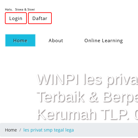
Halo, Siswa & Siswi
Login
Daftar
(current)
Home
About
Online Learning
WINPI les priva
Terbaik & Ber
Kerumah TLP.
Home
les privat smp tegal lega