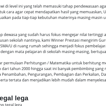
swi di level ini yang telah memasuki tahap pendewasaan ag
uk cara agar cepat mendapatkan hasil yang memuaskan, Un
uaikan pada tiap-tiap kebutuhan materinya masing-masin un
hap dewasa yang sudah harus fokus mengejar nilai terting
lusan sekolah nantinya, kami Winner Prestasi mengirim G
MA/U di ruang rumah sehingga menjadi fokus pembelajara
 dengan mata pelajaran di sekolah masing-masing, bertujua
sar permulaan Perhitungan / Matematika untuk berhitung me
dari tahun 2000 hingga saat ini banyak pembimbing yang
a Penambahan, Pengurangan, Pembagian dan Perkalian, Da
serta tertata dan menjadikan lebih mudah dalam menyelesa
tegal lega
mp tegal lega