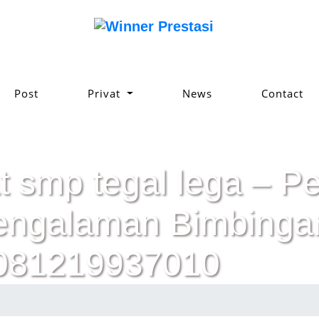
Post
Privat
News
Contact
t smp tegal lega – Pel
pengalaman Bimbinga
 081219937010