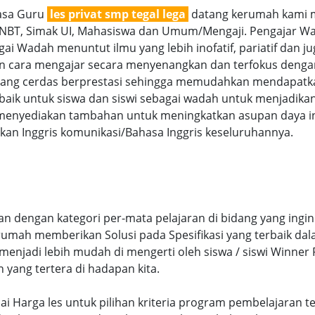
jasa Guru
les privat smp tegal lega
datang kerumah kami me
SNBT, Simak UI, Mahasiswa dan Umum/Mengaji. Pengajar Wan
i Wadah menuntut ilmu yang lebih inofatif, pariatif dan jug
gan cara mengajar secara menyenangkan dan terfokus denga
g cerdas berprestasi sehingga memudahkan mendapatkan n
aik untuk siswa dan siswi sebagai wadah untuk menjadikan
menyediakan tambahan untuk meningkatkan asupan daya int
an Inggris komunikasi/Bahasa Inggris keseluruhannya.
an dengan kategori per-mata pelajaran di bidang yang ingin
 rumah memberikan Solusi pada Spesifikasi yang terbaik d
njadi lebih mudah di mengerti oleh siswa / siswi Winner Pr
n yang tertera di hadapan kita.
sesuai Harga les untuk pilihan kriteria program pembelajar