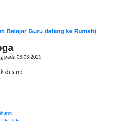
m Belajar Guru datang ke Rumah)
ega
ng pada
08-08-2026
 di sini:
akurat
ternasional