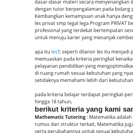
dasar-dasar materi secara menyenangkan d
dengan tutor berpengalaman pada bidang p
Kembangkan kemampuan anak hanya dengan m
les privat smp tegal lega Program PRIVAT 
profesional yang terdekat bertempatan ses
untuk menuju karier yang menanjak cember
apa itu
les
?, seperti dilansir les itu menja
memuaskan pada kriteria peringkat kenaika 
pelayanan pendidikan yang mengoptimalkan 
di ruang rumah sesuai kebutuhan yang nya
setidaknya memahami lebih dari kebutuhan u
pada kriteria belajar terdapat peringkat-p
hingga 18 tahun,
berikut kriteria yang kami s
Mathematic Tutoring
: Matematika adalah 
rumus dan struktur terkait, Matematika j
serta perubahannya untuk sesuai kebutuhan