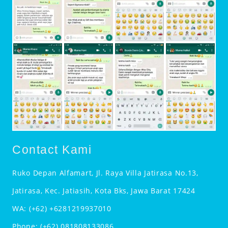
Contact Kami
Ruko Depan Alfamart, Jl. Raya Villa Jatirasa No.13,
Jatirasa, Kec. Jatiasih, Kota Bks, Jawa Barat 17424
WA:
(+62) +6281219937010
Phone:
(+62) 081808133086