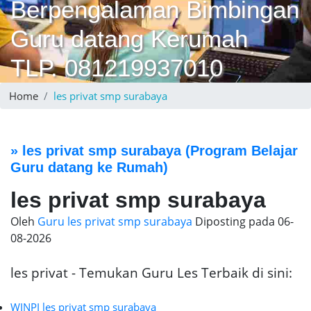
Berpengalaman Bimbingan
Guru datang Kerumah
TLP. 081219937010
Home
les privat smp surabaya
»
les privat smp surabaya
(Program Belajar
Guru datang ke Rumah)
les privat smp surabaya
Oleh
Guru les privat smp surabaya
Diposting pada
06-
08-2026
les privat - Temukan Guru Les Terbaik di sini:
WINPI les privat smp surabaya