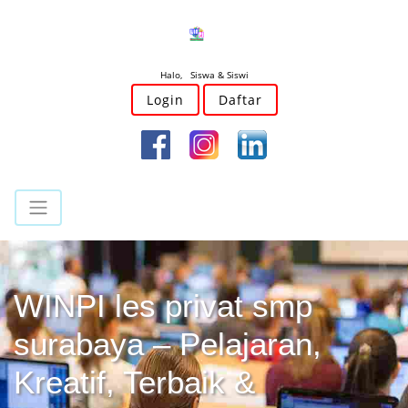
Halo, Siswa & Siswi
Login
Daftar
WINPI les privat smp
surabaya – Pelajaran,
Kreatif, Terbaik &