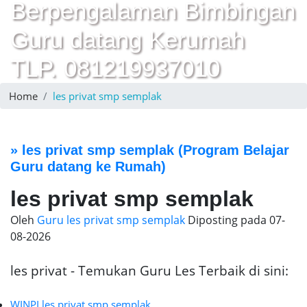
Berpengalaman Bimbingan
Guru datang Kerumah
TLP. 081219937010
Home
les privat smp semplak
»
les privat smp semplak
(Program Belajar
Guru datang ke Rumah)
les privat smp semplak
Oleh
Guru les privat smp semplak
Diposting pada
07-
08-2026
les privat - Temukan Guru Les Terbaik di sini:
WINPI les privat smp semplak