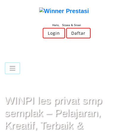
Halo, Siswa & Siswi
Login
Daftar
WINPI les privat smp
semplak – Pelajaran,
Kreatif, Terbaik &