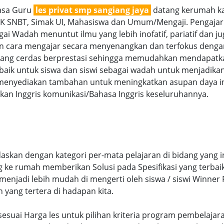
jasa Guru
les privat smp sangiang jaya
datang kerumah ka
TBK SNBT, Simak UI, Mahasiswa dan Umum/Mengaji. Pengajar 
ai Wadah menuntut ilmu yang lebih inofatif, pariatif dan jug
gan cara mengajar secara menyenangkan dan terfokus denga
g cerdas berprestasi sehingga memudahkan mendapatkan n
aik untuk siswa dan siswi sebagai wadah untuk menjadikan
menyediakan tambahan untuk meningkatkan asupan daya int
an Inggris komunikasi/Bahasa Inggris keseluruhannya.
askan dengan kategori per-mata pelajaran di bidang yang 
ng ke rumah memberikan Solusi pada Spesifikasi yang terb
njadi lebih mudah di mengerti oleh siswa / siswi Winner Pr
n yang tertera di hadapan kita.
a sesuai Harga les untuk pilihan kriteria program pembelaja