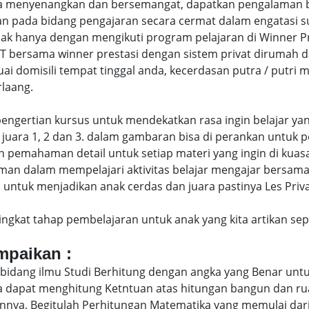
menyenangkan dan bersemangat, dapatkan pengalaman bela
 pada bidang pengajaran secara cermat dalam engatasi 
hanya dengan mengikuti program pelajaran di Winner Pres
AT bersama winner prestasi dengan sistem privat dirumah 
uai domisili tempat tinggal anda, kecerdasan putra / putr
laang.
di pengertian kursus untuk mendekatkan rasa ingin belajar y
juara 1, 2 dan 3. dalam gambaran bisa di perankan untuk p
pemahaman detail untuk setiap materi yang ingin di kuasai
man dalam mempelajari aktivitas belajar mengajar bersam
ntuk menjadikan anak cerdas dan juara pastinya Les Privat
eringkat tahap pembelajaran untuk anak yang kita artikan s
ampaikan :
bidang ilmu Studi Berhitung dengan angka yang Benar untu
uga dapat menghitung Ketntuan atas hitungan bangun dan 
nya, Begitulah Perhitungan Matematika yang memulai dari