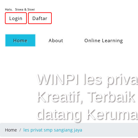
Halo, Siswa & Siswi
Login
Daftar
(current)
Home
About
Online Learning
WINPI les priva
Kreatif, Terba
datang Keruma
Home
les privat smp sangiang jaya