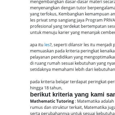
mengembangkan dasar-dasar materi secara 
menyenangkan dengan tutor berpengalaman
yang terfokus, Kembangkan kemampuan anak 
les privat smp sangiang jaya Program PRIV
profesional yang terdekat bertempatan ses
untuk menuju karier yang menanjak cember
apa itu
les
?, seperti dilansir les itu menja
memuaskan pada kriteria peringkat kenaika 
pelayanan pendidikan yang mengoptimalkan 
di ruang rumah sesuai kebutuhan yang nya
setidaknya memahami lebih dari kebutuhan u
pada kriteria belajar terdapat peringkat-p
hingga 18 tahun,
berikut kriteria yang kami s
Mathematic Tutoring
: Matematika adalah 
rumus dan struktur terkait, Matematika j
serta perubahannya untuk sesuai kebutuhan