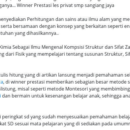
ya... Winner Prestasi les privat smp sangiang jaya
 menyediakan Perhitungan dan sains atau ilmu alam yang me
 serta bersamaan dengan konsep yang berkaitan seperti en
tuhan yang dihasilkannya..
 Kimia Sebagai Ilmu Mengenal Kompsisi Struktur dan Sifat Za
ng dari Fisik yang mempelajari tentang susunan Struktur, S
lis hitung yang di artikan lansung menjadi pemahaman seb
ca
, di winner prestasi memberikan sebagian besar metode 
alistung, misal seperti metode Montesori yang membimbi
i
dan bermain untuk kesenangan belajar anak, sehingga an
ri peringkat sd yang sudah menyesuaikan pemahaman belaja
at SD sesuai mata pelajaran yang di sediakan pada umum