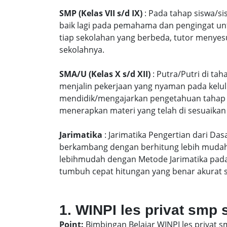
SMP (Kelas VII s/d IX)
: Pada tahap siswa/si
baik lagi pada pemahama dan pengingat unt
tiap sekolahan yang berbeda, tutor menyes
sekolahnya.
SMA/U (Kelas X s/d XII)
: Putra/Putri di ta
menjalin pekerjaan yang nyaman pada kelu
mendidik/mengajarkan pengetahuan tahap S
menerapkan materi yang telah di sesuaikan
Jarimatika
: Jarimatika Pengertian dari Da
berkambang dengan berhitung lebih mudah 
lebihmudah dengan Metode Jarimatika pad
tumbuh cepat hitungan yang benar akurat 
1. WINPI les privat smp 
Point:
Bimbingan Belajar WINPI les privat s