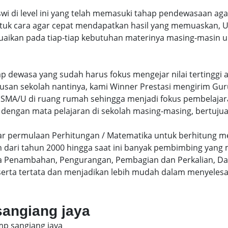
swi di level ini yang telah memasuki tahap pendewasaan ag
uk cara agar cepat mendapatkan hasil yang memuaskan, Un
uaikan pada tiap-tiap kebutuhan materinya masing-masin un
hap dewasa yang sudah harus fokus mengejar nilai terting
lusan sekolah nantinya, kami Winner Prestasi mengirim G
MA/U di ruang rumah sehingga menjadi fokus pembelajara
 dengan mata pelajaran di sekolah masing-masing, bertujua
sar permulaan Perhitungan / Matematika untuk berhitung me
dari tahun 2000 hingga saat ini banyak pembimbing yang
a Penambahan, Pengurangan, Pembagian dan Perkalian, Da
serta tertata dan menjadikan lebih mudah dalam menyelesa
sangiang jaya
mp sangiang jaya