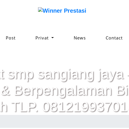
Post
Privat
News
Contact
t smp sangiang jaya 
ik & Berpengalaman 
h TLP. 08121993701