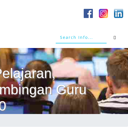
elajaran,
Bimbingan Guru
0