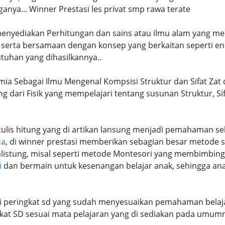
ya... Winner Prestasi les privat smp rawa terate
 menyediakan Perhitungan dan sains atau ilmu alam yang me
 serta bersamaan dengan konsep yang berkaitan seperti en
tuhan yang dihasilkannya..
imia Sebagai Ilmu Mengenal Kompsisi Struktur dan Sifat Zat 
ng dari Fisik yang mempelajari tentang susunan Struktur, S
lis hitung yang di artikan lansung menjadi pemahaman seb
ca
, di winner prestasi memberikan sebagian besar metode 
alistung, misal seperti metode Montesori yang membimbi
i
dan bermain untuk kesenangan belajar anak, sehingga an
ri peringkat sd yang sudah menyesuaikan pemahaman belaja
at SD sesuai mata pelajaran yang di sediakan pada umum