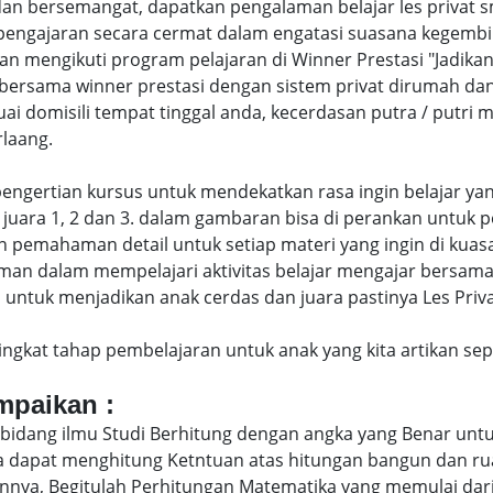
an bersemangat, dapatkan pengalaman belajar les privat 
engajaran secara cermat dalam engatasi suasana kegembi
engikuti program pelajaran di Winner Prestasi "Jadikan 
 bersama winner prestasi dengan sistem privat dirumah da
uai domisili tempat tinggal anda, kecerdasan putra / putr
laang.
di pengertian kursus untuk mendekatkan rasa ingin belajar y
juara 1, 2 dan 3. dalam gambaran bisa di perankan untuk p
pemahaman detail untuk setiap materi yang ingin di kuasai
man dalam mempelajari aktivitas belajar mengajar bersam
ntuk menjadikan anak cerdas dan juara pastinya Les Privat
eringkat tahap pembelajaran untuk anak yang kita artikan s
ampaikan :
bidang ilmu Studi Berhitung dengan angka yang Benar untu
uga dapat menghitung Ketntuan atas hitungan bangun dan 
nya, Begitulah Perhitungan Matematika yang memulai dari