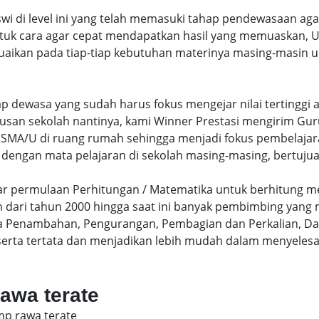
swi di level ini yang telah memasuki tahap pendewasaan ag
uk cara agar cepat mendapatkan hasil yang memuaskan, Un
uaikan pada tiap-tiap kebutuhan materinya masing-masin un
hap dewasa yang sudah harus fokus mengejar nilai terting
lusan sekolah nantinya, kami Winner Prestasi mengirim G
MA/U di ruang rumah sehingga menjadi fokus pembelajara
 dengan mata pelajaran di sekolah masing-masing, bertujua
sar permulaan Perhitungan / Matematika untuk berhitung me
dari tahun 2000 hingga saat ini banyak pembimbing yang
a Penambahan, Pengurangan, Pembagian dan Perkalian, Da
serta tertata dan menjadikan lebih mudah dalam menyelesa
rawa terate
mp rawa terate