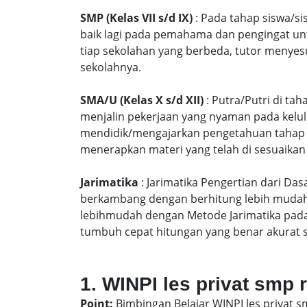
SMP (Kelas VII s/d IX)
: Pada tahap siswa/si
baik lagi pada pemahama dan pengingat unt
tiap sekolahan yang berbeda, tutor menyes
sekolahnya.
SMA/U (Kelas X s/d XII)
: Putra/Putri di ta
menjalin pekerjaan yang nyaman pada kelu
mendidik/mengajarkan pengetahuan tahap S
menerapkan materi yang telah di sesuaikan
Jarimatika
: Jarimatika Pengertian dari Da
berkambang dengan berhitung lebih mudah 
lebihmudah dengan Metode Jarimatika pad
tumbuh cepat hitungan yang benar akurat 
1. WINPI les privat smp 
Point:
Bimbingan Belajar WINPI les privat s