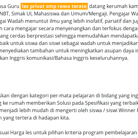
jasa Guru
les privat smp rawa terate
datang kerumah kami 
SNBT, Simak UI, Mahasiswa dan Umum/Mengaji. Pengajar Wan
ai Wadah menuntut ilmu yang lebih inofatif, pariatif dan jug
gan cara mengajar secara menyenangkan dan terfokus denga
g cerdas berprestasi sehingga memudahkan mendapatkan n
aik untuk siswa dan siswi sebagai wadah untuk menjadikan
menyediakan tambahan untuk meningkatkan asupan daya int
an Inggris komunikasi/Bahasa Inggris keseluruhannya.
kan dengan kategori per-mata pelajaran di bidang yang in
ng ke rumah memberikan Solusi pada Spesifikasi yang terb
njadi lebih mudah di mengerti oleh siswa / siswi Winner Pr
n yang tertera di hadapan kita.
 sesuai Harga les untuk pilihan kriteria program pembelaja