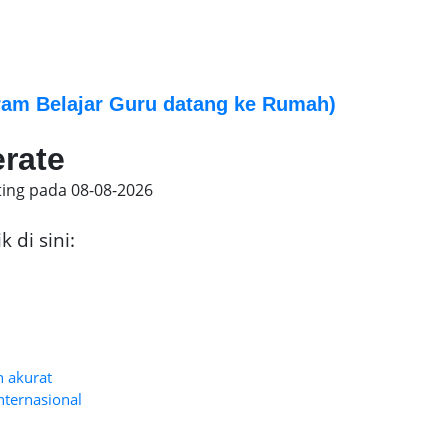
am Belajar Guru datang ke Rumah)
erate
ting pada
08-08-2026
 di sini:
n akurat
nternasional