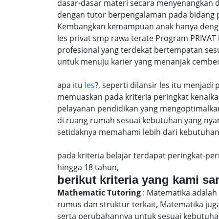
dasar-dasar materi secara menyenangkan d
dengan tutor berpengalaman pada bidang p
Kembangkan kemampuan anak hanya dengan m
les privat smp rawa terate Program PRIVAT
profesional yang terdekat bertempatan ses
untuk menuju karier yang menanjak cember
apa itu
les
?, seperti dilansir les itu menja
memuaskan pada kriteria peringkat kenaika 
pelayanan pendidikan yang mengoptimalkan 
di ruang rumah sesuai kebutuhan yang nya
setidaknya memahami lebih dari kebutuhan u
pada kriteria belajar terdapat peringkat-p
hingga 18 tahun,
berikut kriteria yang kami s
Mathematic Tutoring
: Matematika adalah 
rumus dan struktur terkait, Matematika j
serta perubahannya untuk sesuai kebutuhan