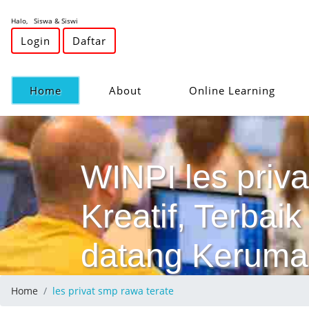
Halo, Siswa & Siswi
Login
Daftar
(current)
Home
About
Online Learning
WINPI les priva
Kreatif, Terba
datang Keruma
Home
les privat smp rawa terate