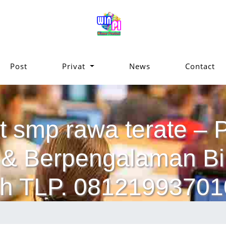
Post
Privat
News
Contact
t smp rawa terate – P
ik & Berpengalaman 
h TLP. 08121993701