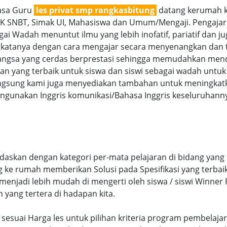
jasa Guru
les privat smp rangkasbitung
datang kerumah k
TBK SNBT, Simak UI, Mahasiswa dan Umum/Mengaji. Pengajar 
ai Wadah menuntut ilmu yang lebih inofatif, pariatif dan jug
ngkatanya dengan cara mengajar secara menyenangkan dan 
gsa yang cerdas berprestasi sehingga memudahkan mendap
an yang terbaik untuk siswa dan siswi sebagai wadah untu
angsung kami juga menyediakan tambahan untuk meningkatka
ngunakan Inggris komunikasi/Bahasa Inggris keseluruhann
daskan dengan kategori per-mata pelajaran di bidang yang 
ng ke rumah memberikan Solusi pada Spesifikasi yang terb
njadi lebih mudah di mengerti oleh siswa / siswi Winner Pr
n yang tertera di hadapan kita.
g sesuai Harga les untuk pilihan kriteria program pembelaja