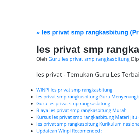
»
les privat smp rangkasbitung
(Pr
les privat smp rangk
Oleh
Guru les privat smp rangkasbitung
Dip
les privat - Temukan Guru Les Terbaik
WINPI les privat smp rangkasbitung
les privat smp rangkasbitung Guru Menyenang
Guru les privat smp rangkasbitung
Biaya les privat smp rangkasbitung Murah
Kursus les privat smp rangkasbitung Materi jitu
les privat smp rangkasbitung Kurikulum nasiona
Updatean Winpi Recomended :