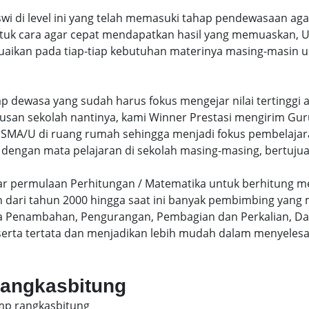
swi di level ini yang telah memasuki tahap pendewasaan ag
uk cara agar cepat mendapatkan hasil yang memuaskan, Un
uaikan pada tiap-tiap kebutuhan materinya masing-masin un
hap dewasa yang sudah harus fokus mengejar nilai terting
lusan sekolah nantinya, kami Winner Prestasi mengirim G
MA/U di ruang rumah sehingga menjadi fokus pembelajara
 dengan mata pelajaran di sekolah masing-masing, bertujua
sar permulaan Perhitungan / Matematika untuk berhitung me
dari tahun 2000 hingga saat ini banyak pembimbing yang
a Penambahan, Pengurangan, Pembagian dan Perkalian, Da
serta tertata dan menjadikan lebih mudah dalam menyelesa
 rangkasbitung
smp rangkasbitung