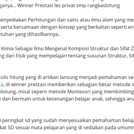
ya... Winner Prestasi les privat smp rangkasbitung
 menyediakan Perhitungan dan sains atau ilmu alam yang me
 serta bersamaan dengan konsep yang berkaitan seperti en
tuhan yang dihasilkannya..
 Kimia Sebagai Ilmu Mengenal Kompsisi Struktur dan Sifat Z
ng dari Fisik yang mempelajari tentang susunan Struktur, S
lis hitung yang di artikan lansung menjadi pemahaman seb
ca
, di winner prestasi memberikan sebagian besar metode 
alistung, misal seperti metode Montesori yang membimbi
i
dan bermain untuk kesenangan belajar anak, sehingga an
ri peringkat sd yang sudah menyesuaikan pemahaman belaja
at SD sesuai mata pelajaran yang di sediakan pada umum