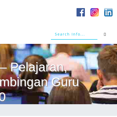
– Pelajaran,
Bimbingan Guru
0