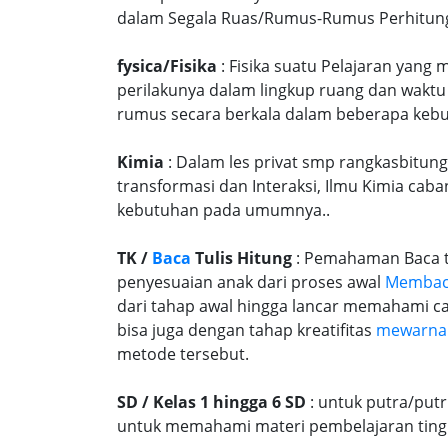
dalam Segala Ruas/Rumus-Rumus Perhitungan
fysica/Fisika
: Fisika suatu Pelajaran yang
perilakunya dalam lingkup ruang dan waktu
rumus secara berkala dalam beberapa kebu
Kimia
: Dalam les privat smp rangkasbitung
transformasi dan Interaksi, Ilmu Kimia caba
kebutuhan pada umumnya..
TK /
Baca
Tulis Hitung
: Pemahaman Baca tu
penyesuaian anak dari proses awal
Memba
dari tahap awal hingga lancar memahami c
bisa juga dengan tahap kreatifitas
mewarna
metode tersebut.
SD / Kelas 1 hingga 6 SD
: untuk putra/put
untuk memahami materi pembelajaran tingk