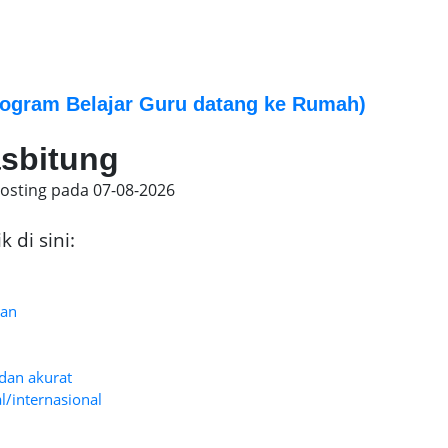
ogram Belajar Guru datang ke Rumah)
asbitung
osting pada
07-08-2026
 di sini:
kan
 dan akurat
l/internasional