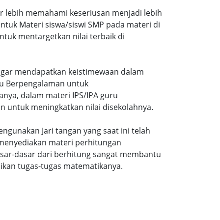
ar lebih memahami keseriusan menjadi lebih
tuk Materi siswa/siswi SMP pada materi di
tuk mentargetkan nilai terbaik di
gi agar mendapatkan keistimewaan dalam
uru Berpengalaman untuk
nya, dalam materi IPS/IPA guru
n untuk meningkatkan nilai disekolahnya.
ngunakan Jari tangan yang saat ini telah
 menyediakan materi perhitungan
sar-dasar dari berhitung sangat membantu
ikan tugas-tugas matematikanya.