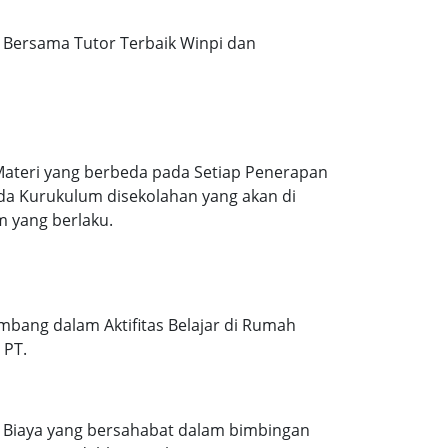
Bersama Tutor Terbaik Winpi dan
Materi yang berbeda pada Setiap Penerapan
ada Kurukulum disekolahan yang akan di
m yang berlaku.
mbang dalam Aktifitas Belajar di Rumah
 PT.
. Biaya yang bersahabat dalam bimbingan