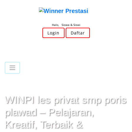
Halo, Siswa & Siswi
Login
Daftar
WINPI les privat smp poris
plawad – Pelajaran,
Kreatif, Terbaik &