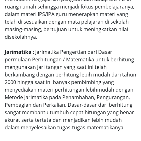
ruang rumah sehingga menjadi fokus pembelajaranya,
dalam materi IPS/IPA guru menerapkan materi yang
telah di sesuaikan dengan mata pelajaran di sekolah
masing-masing, bertujuan untuk meningkatkan nilai
disekolahnya.
Jarimatika
: Jarimatika Pengertian dari Dasar
permulaan Perhitungan / Matematika untuk berhitung
mengunakan Jari tangan yang saat ini telah
berkambang dengan berhitung lebih mudah dari tahun
2000 hingga saat ini banyak pembimbing yang
menyediakan materi perhitungan lebihmudah dengan
Metode Jarimatika pada Penambahan, Pengurangan,
Pembagian dan Perkalian, Dasar-dasar dari berhitung
sangat membantu tumbuh cepat hitungan yang benar
akurat serta tertata dan menjadikan lebih mudah
dalam menyelesaikan tugas-tugas matematikanya.