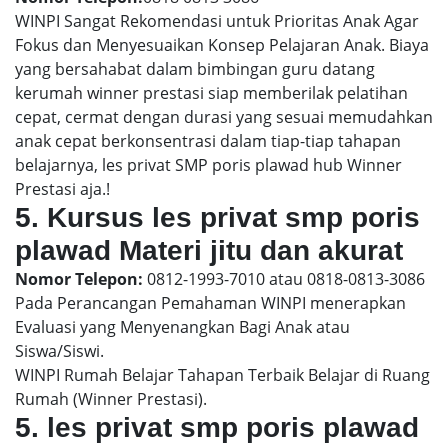
WINPI Sangat Rekomendasi untuk Prioritas Anak Agar
Fokus dan Menyesuaikan Konsep Pelajaran Anak. Biaya
yang bersahabat dalam bimbingan guru datang
kerumah winner prestasi siap memberilak pelatihan
cepat, cermat dengan durasi yang sesuai memudahkan
anak cepat berkonsentrasi dalam tiap-tiap tahapan
belajarnya, les privat SMP poris plawad hub Winner
Prestasi aja.!
5. Kursus les privat smp poris
plawad Materi jitu dan akurat
Nomor Telepon:
0812-1993-7010 atau 0818-0813-3086
Pada Perancangan Pemahaman WINPI menerapkan
Evaluasi yang Menyenangkan Bagi Anak atau
Siswa/Siswi.
WINPI Rumah Belajar Tahapan Terbaik Belajar di Ruang
Rumah (Winner Prestasi).
5. les privat smp poris plawad