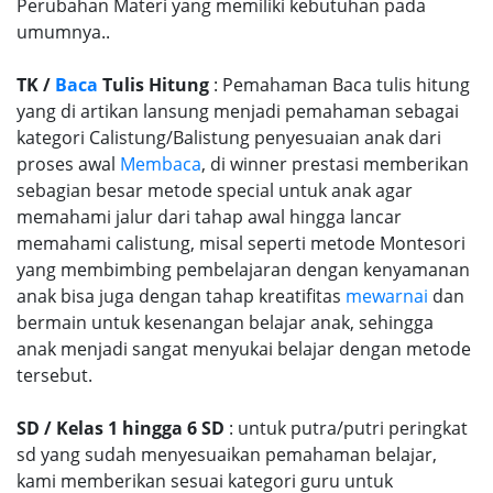
Perubahan Materi yang memiliki kebutuhan pada
umumnya..
TK /
Baca
Tulis Hitung
: Pemahaman Baca tulis hitung
yang di artikan lansung menjadi pemahaman sebagai
kategori Calistung/Balistung penyesuaian anak dari
proses awal
Membaca
, di winner prestasi memberikan
sebagian besar metode special untuk anak agar
memahami jalur dari tahap awal hingga lancar
memahami calistung, misal seperti metode Montesori
yang membimbing pembelajaran dengan kenyamanan
anak bisa juga dengan tahap kreatifitas
mewarnai
dan
bermain untuk kesenangan belajar anak, sehingga
anak menjadi sangat menyukai belajar dengan metode
tersebut.
SD / Kelas 1 hingga 6 SD
: untuk putra/putri peringkat
sd yang sudah menyesuaikan pemahaman belajar,
kami memberikan sesuai kategori guru untuk