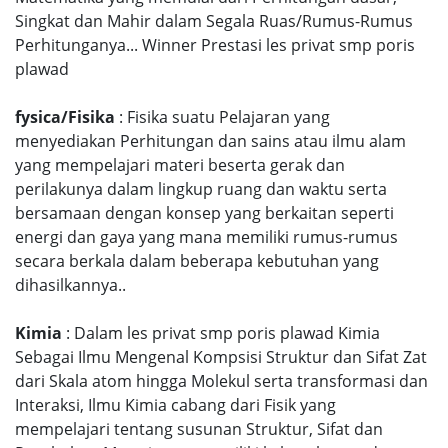
Singkat dan Mahir dalam Segala Ruas/Rumus-Rumus
Perhitunganya... Winner Prestasi les privat smp poris
plawad
fysica/Fisika
: Fisika suatu Pelajaran yang
menyediakan Perhitungan dan sains atau ilmu alam
yang mempelajari materi beserta gerak dan
perilakunya dalam lingkup ruang dan waktu serta
bersamaan dengan konsep yang berkaitan seperti
energi dan gaya yang mana memiliki rumus-rumus
secara berkala dalam beberapa kebutuhan yang
dihasilkannya..
Kimia
: Dalam les privat smp poris plawad Kimia
Sebagai Ilmu Mengenal Kompsisi Struktur dan Sifat Zat
dari Skala atom hingga Molekul serta transformasi dan
Interaksi, Ilmu Kimia cabang dari Fisik yang
mempelajari tentang susunan Struktur, Sifat dan