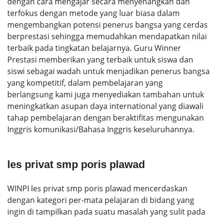
dengan cara mengajar secara menyenangkan dan
terfokus dengan metode yang luar biasa dalam
mengembangkan potensi penerus bangsa yang cerdas
berprestasi sehingga memudahkan mendapatkan nilai
terbaik pada tingkatan belajarnya. Guru Winner
Prestasi memberikan yang terbaik untuk siswa dan
siswi sebagai wadah untuk menjadikan penerus bangsa
yang kompetitif, dalam pembelajaran yang
berlangsung kami juga menyediakan tambahan untuk
meningkatkan asupan daya international yang diawali
tahap pembelajaran dengan beraktifitas mengunakan
Inggris komunikasi/Bahasa Inggris keseluruhannya.
les privat smp poris plawad
WINPI les privat smp poris plawad mencerdaskan
dengan kategori per-mata pelajaran di bidang yang
ingin di tampilkan pada suatu masalah yang sulit pada