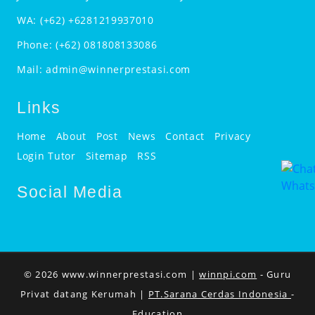
WA:
(+62) +6281219937010
Phone:
(+62) 081808133086
Mail:
admin@winnerprestasi.com
Links
Home
About
Post
News
Contact
Privacy
Login Tutor
Sitemap
RSS
Social Media
© 2026 www.winnerprestasi.com |
winnpi.com
- Guru
Privat datang Kerumah |
PT.Sarana Cerdas Indonesia
-
Education