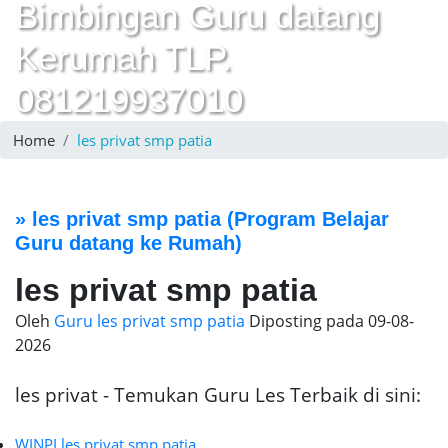
Bimbingan Guru datang
Kerumah TLP.
081219937010
Home
les privat smp patia
»
les privat smp patia
(Program Belajar
Guru datang ke Rumah)
les privat smp patia
Oleh
Guru les privat smp patia
Diposting pada
09-08-
2026
les privat - Temukan Guru Les Terbaik di sini:
WINPI les privat smp patia