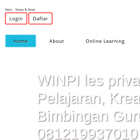
Halo, Siswa & Siswi
Login
Daftar
(current)
Home
About
Online Learning
WINPI les priv
Pelajaran, Kre
Bimbingan Gur
081219937010