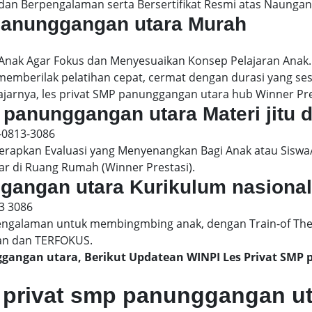
dan Berpengalaman serta Bersertifikat Resmi atas Naungan
 panunggangan utara Murah
 Anak Agar Fokus dan Menyesuaikan Konsep Pelajaran Anak
 memberilak pelatihan cepat, cermat dengan durasi yang s
ajarnya, les privat SMP panunggangan utara hub Winner Pres
 panunggangan utara Materi jitu 
-0813-3086
pkan Evaluasi yang Menyenangkan Bagi Anak atau Siswa/
ar di Ruang Rumah (Winner Prestasi).
ggangan utara Kurikulum nasional
3 3086
engalaman untuk membingmbing anak, dengan Train-of The
an dan TERFOKUS.
nggangan utara, Berikut Updatean WINPI Les Privat S
 privat smp panunggangan u