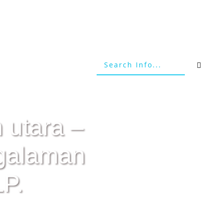
 utara –
ngalaman
P.