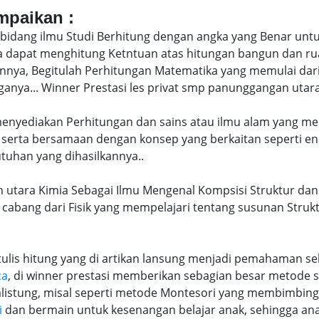
ampaikan :
bidang ilmu Studi Berhitung dengan angka yang Benar untu
uga dapat menghitung Ketntuan atas hitungan bangun dan 
nya, Begitulah Perhitungan Matematika yang memulai dari
nya... Winner Prestasi les privat smp panunggangan utar
 menyediakan Perhitungan dan sains atau ilmu alam yang me
 serta bersamaan dengan konsep yang berkaitan seperti en
tuhan yang dihasilkannya..
utara Kimia Sebagai Ilmu Mengenal Kompsisi Struktur dan S
a cabang dari Fisik yang mempelajari tentang susunan Struk
lis hitung yang di artikan lansung menjadi pemahaman seb
ca
, di winner prestasi memberikan sebagian besar metode 
alistung, misal seperti metode Montesori yang membimbi
i
dan bermain untuk kesenangan belajar anak, sehingga an