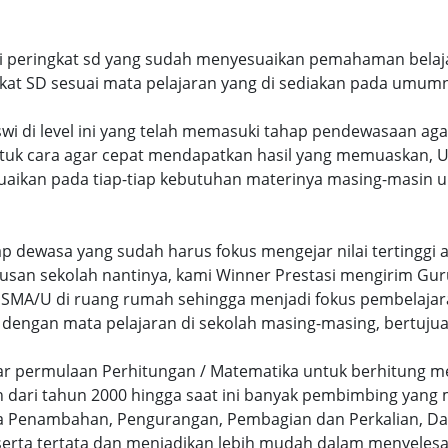
ri peringkat sd yang sudah menyesuaikan pemahaman belaja
at SD sesuai mata pelajaran yang di sediakan pada umum
swi di level ini yang telah memasuki tahap pendewasaan ag
uk cara agar cepat mendapatkan hasil yang memuaskan, Un
uaikan pada tiap-tiap kebutuhan materinya masing-masin un
hap dewasa yang sudah harus fokus mengejar nilai terting
lusan sekolah nantinya, kami Winner Prestasi mengirim G
MA/U di ruang rumah sehingga menjadi fokus pembelajara
 dengan mata pelajaran di sekolah masing-masing, bertujua
sar permulaan Perhitungan / Matematika untuk berhitung me
dari tahun 2000 hingga saat ini banyak pembimbing yang
a Penambahan, Pengurangan, Pembagian dan Perkalian, Da
serta tertata dan menjadikan lebih mudah dalam menyelesa