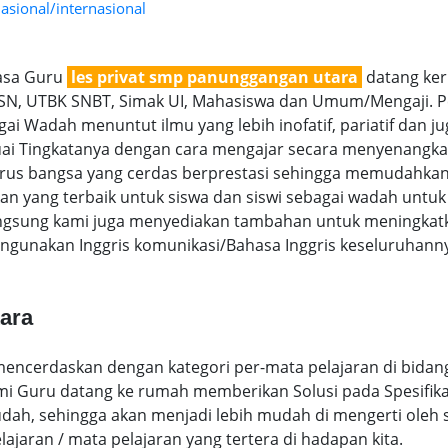
asional/internasional
jasa Guru
les privat smp panunggangan utara
datang ker
 OSN, UTBK SNBT, Simak UI, Mahasiswa dan Umum/Mengaji. Pe
ai Wadah menuntut ilmu yang lebih inofatif, pariatif dan jug
uai Tingkatanya dengan cara mengajar secara menyenangka
s bangsa yang cerdas berprestasi sehingga memudahkan m
an yang terbaik untuk siswa dan siswi sebagai wadah untu
angsung kami juga menyediakan tambahan untuk meningkatka
ngunakan Inggris komunikasi/Bahasa Inggris keseluruhann
ara
encerdaskan dengan kategori per-mata pelajaran di bidang
ami Guru datang ke rumah memberikan Solusi pada Spesifika
h, sehingga akan menjadi lebih mudah di mengerti oleh sis
elajaran / mata pelajaran yang tertera di hadapan kita.