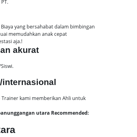
 PT.
. Biaya yang bersahabat dalam bimbingan
esuai memudahkan anak cepat
tasi aja.!
dan akurat
Siswi.
/internasional
 Trainer kami memberikan Ahli untuk
MP panunggangan utara Recommended:
tara