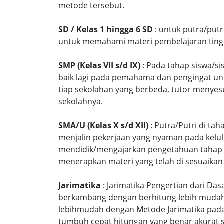
metode tersebut.
SD / Kelas 1 hingga 6 SD
: untuk putra/put
untuk memahami materi pembelajaran tingk
SMP (Kelas VII s/d IX)
: Pada tahap siswa/si
baik lagi pada pemahama dan pengingat unt
tiap sekolahan yang berbeda, tutor menyes
sekolahnya.
SMA/U (Kelas X s/d XII)
: Putra/Putri di ta
menjalin pekerjaan yang nyaman pada kelu
mendidik/mengajarkan pengetahuan tahap S
menerapkan materi yang telah di sesuaikan
Jarimatika
: Jarimatika Pengertian dari Da
berkambang dengan berhitung lebih mudah 
lebihmudah dengan Metode Jarimatika pad
tumbuh cepat hitungan yang benar akurat 