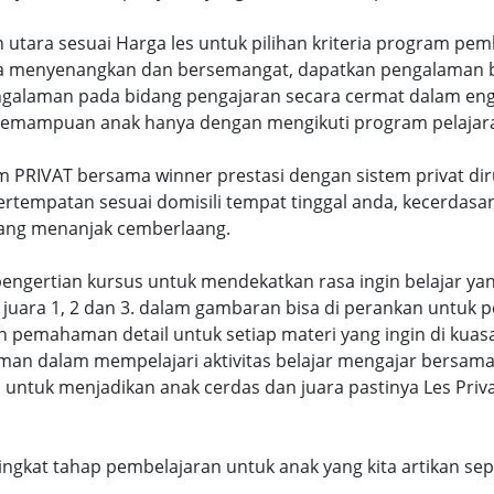
n utara sesuai Harga les untuk pilihan kriteria program pe
 menyenangkan dan bersemangat, dapatkan pengalaman be
galaman pada bidang pengajaran secara cermat dalam eng
emampuan anak hanya dengan mengikuti program pelajaran 
m PRIVAT bersama winner prestasi dengan sistem privat di
ertempatan sesuai domisili tempat tinggal anda, kecerdasa
yang menanjak cemberlaang.
di pengertian kursus untuk mendekatkan rasa ingin belajar y
juara 1, 2 dan 3. dalam gambaran bisa di perankan untuk p
pemahaman detail untuk setiap materi yang ingin di kuasai
man dalam mempelajari aktivitas belajar mengajar bersam
untuk menjadikan anak cerdas dan juara pastinya Les Pri
eringkat tahap pembelajaran untuk anak yang kita artikan s