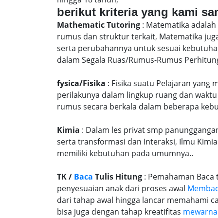
berikut kriteria yang kami s
Mathematic Tutoring
: Matematika adalah 
rumus dan struktur terkait, Matematika j
serta perubahannya untuk sesuai kebutuhan
dalam Segala Ruas/Rumus-Rumus Perhitunga
fysica/Fisika
: Fisika suatu Pelajaran yang
perilakunya dalam lingkup ruang dan waktu
rumus secara berkala dalam beberapa kebu
Kimia
: Dalam les privat smp panunggangan 
serta transformasi dan Interaksi, Ilmu Kimi
memiliki kebutuhan pada umumnya..
TK /
Baca
Tulis Hitung
: Pemahaman Baca tu
penyesuaian anak dari proses awal
Memba
dari tahap awal hingga lancar memahami c
bisa juga dengan tahap kreatifitas
mewarna