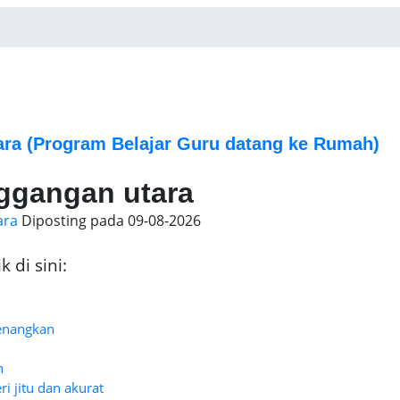
ara
(Program Belajar Guru datang ke Rumah)
nggangan utara
ara
Diposting pada
09-08-2026
 di sini:
enangkan
h
i jitu dan akurat