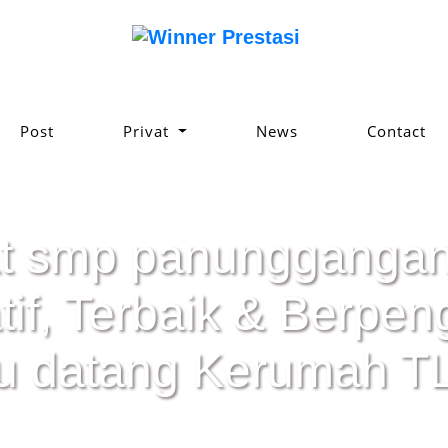
Post
Privat
News
Contact
at smp panunggangan
atif, Terbaik & Berpe
u datang Kerumah TL