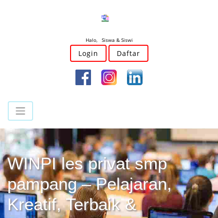
Halo, Siswa & Siswi
Login
Daftar
WINPI les privat smp
pampang – Pelajaran,
Kreatif, Terbaik &