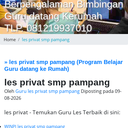
Berpengalaman Bimbingan
Guru datang Kerumah
TLP. 081219937010
Home
les privat smp pampang
»
les privat smp pampang
(Program Belajar
Guru datang ke Rumah)
les privat smp pampang
Oleh
Guru les privat smp pampang
Diposting pada
09-
08-2026
les privat - Temukan Guru Les Terbaik di sini:
WINPI les privat smp pampang