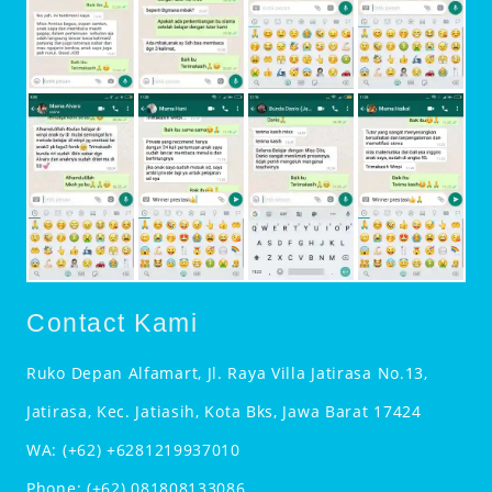
Contact Kami
Ruko Depan Alfamart, Jl. Raya Villa Jatirasa No.13,
Jatirasa, Kec. Jatiasih, Kota Bks, Jawa Barat 17424
WA:
(+62) +6281219937010
Phone:
(+62) 081808133086