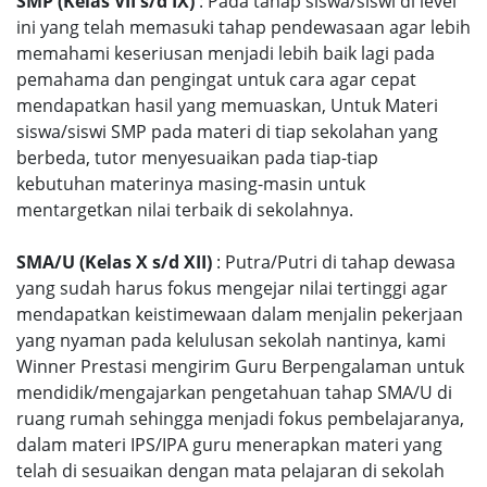
SMP (Kelas VII s/d IX)
: Pada tahap siswa/siswi di level
ini yang telah memasuki tahap pendewasaan agar lebih
memahami keseriusan menjadi lebih baik lagi pada
pemahama dan pengingat untuk cara agar cepat
mendapatkan hasil yang memuaskan, Untuk Materi
siswa/siswi SMP pada materi di tiap sekolahan yang
berbeda, tutor menyesuaikan pada tiap-tiap
kebutuhan materinya masing-masin untuk
mentargetkan nilai terbaik di sekolahnya.
SMA/U (Kelas X s/d XII)
: Putra/Putri di tahap dewasa
yang sudah harus fokus mengejar nilai tertinggi agar
mendapatkan keistimewaan dalam menjalin pekerjaan
yang nyaman pada kelulusan sekolah nantinya, kami
Winner Prestasi mengirim Guru Berpengalaman untuk
mendidik/mengajarkan pengetahuan tahap SMA/U di
ruang rumah sehingga menjadi fokus pembelajaranya,
dalam materi IPS/IPA guru menerapkan materi yang
telah di sesuaikan dengan mata pelajaran di sekolah