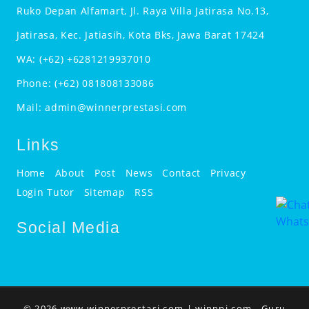
Ruko Depan Alfamart, Jl. Raya Villa Jatirasa No.13,
Jatirasa, Kec. Jatiasih, Kota Bks, Jawa Barat 17424
WA:
(+62) +6281219937010
Phone:
(+62) 081808133086
Mail:
admin@winnerprestasi.com
Links
Home
About
Post
News
Contact
Privacy
Login Tutor
Sitemap
RSS
Social Media
© 2026 www.winnerprestasi.com |
winnpi.com
- Guru