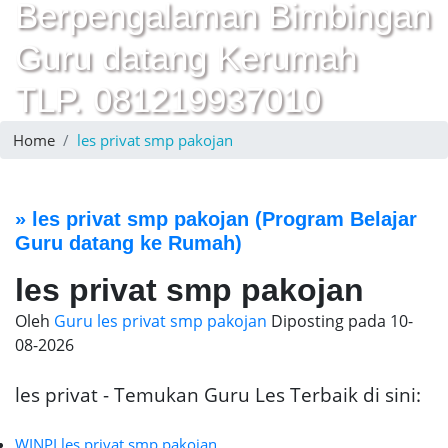
Berpengalaman Bimbingan
Guru datang Kerumah
TLP. 081219937010
Home
les privat smp pakojan
»
les privat smp pakojan
(Program Belajar
Guru datang ke Rumah)
les privat smp pakojan
Oleh
Guru les privat smp pakojan
Diposting pada
10-
08-2026
les privat - Temukan Guru Les Terbaik di sini:
WINPI les privat smp pakojan