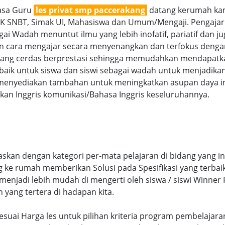
jasa Guru
les privat smp paccerakang
datang kerumah kam
TBK SNBT, Simak UI, Mahasiswa dan Umum/Mengaji. Pengajar 
ai Wadah menuntut ilmu yang lebih inofatif, pariatif dan ju
gan cara mengajar secara menyenangkan dan terfokus denga
g cerdas berprestasi sehingga memudahkan mendapatkan n
aik untuk siswa dan siswi sebagai wadah untuk menjadikan
menyediakan tambahan untuk meningkatkan asupan daya int
an Inggris komunikasi/Bahasa Inggris keseluruhannya.
skan dengan kategori per-mata pelajaran di bidang yang in
ng ke rumah memberikan Solusi pada Spesifikasi yang terb
njadi lebih mudah di mengerti oleh siswa / siswi Winner Pr
n yang tertera di hadapan kita.
sesuai Harga les untuk pilihan kriteria program pembelajar