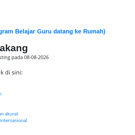
gram Belajar Guru datang ke Rumah)
rakang
sting pada
08-08-2026
 di sini:
n
an akurat
internasional