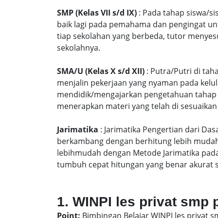
SMP (Kelas VII s/d IX)
: Pada tahap siswa/si
baik lagi pada pemahama dan pengingat unt
tiap sekolahan yang berbeda, tutor menyes
sekolahnya.
SMA/U (Kelas X s/d XII)
: Putra/Putri di ta
menjalin pekerjaan yang nyaman pada kelu
mendidik/mengajarkan pengetahuan tahap S
menerapkan materi yang telah di sesuaikan
Jarimatika
: Jarimatika Pengertian dari Da
berkambang dengan berhitung lebih mudah 
lebihmudah dengan Metode Jarimatika pad
tumbuh cepat hitungan yang benar akurat 
1. WINPI les privat smp
Point:
Bimbingan Belajar WINPI les privat 