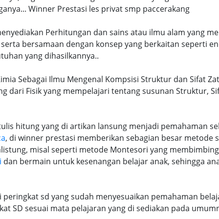
nya... Winner Prestasi les privat smp paccerakang
 menyediakan Perhitungan dan sains atau ilmu alam yang me
 serta bersamaan dengan konsep yang berkaitan seperti en
tuhan yang dihasilkannya..
imia Sebagai Ilmu Mengenal Kompsisi Struktur dan Sifat Zat
ng dari Fisik yang mempelajari tentang susunan Struktur, S
lis hitung yang di artikan lansung menjadi pemahaman seb
ca
, di winner prestasi memberikan sebagian besar metode 
alistung, misal seperti metode Montesori yang membimbi
i
dan bermain untuk kesenangan belajar anak, sehingga an
ri peringkat sd yang sudah menyesuaikan pemahaman belaja
at SD sesuai mata pelajaran yang di sediakan pada umum