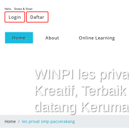
Halo, Siswa & Siswi
Login
Daftar
(current)
Home
About
Online Learning
WINPI les priv
Kreatif, Terba
datang Keruma
Home
les privat smp paccerakang