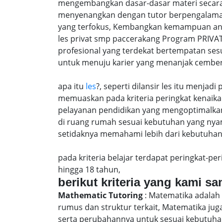
mengembangkan dasar-dasar materi secara
menyenangkan dengan tutor berpengalaman
yang terfokus, Kembangkan kemampuan anak 
les privat smp paccerakang Program PRIVA
profesional yang terdekat bertempatan ses
untuk menuju karier yang menanjak cember
apa itu
les
?, seperti dilansir les itu menja
memuaskan pada kriteria peringkat kenaika 
pelayanan pendidikan yang mengoptimalkan 
di ruang rumah sesuai kebutuhan yang nya
setidaknya memahami lebih dari kebutuhan u
pada kriteria belajar terdapat peringkat-p
hingga 18 tahun,
berikut kriteria yang kami s
Mathematic Tutoring
: Matematika adalah 
rumus dan struktur terkait, Matematika j
serta perubahannya untuk sesuai kebutuhan