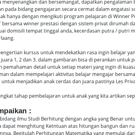
 menyenangkan dan bersemangat, dapatkan pengalaman bel
 pada bidang pengajaran secara cermat dalam engatasi 
hanya dengan mengikuti program pelajaran di Winner Pres
T bersama winner prestasi dengan sistem privat dirumah d
uai domisili tempat tinggal anda, kecerdasan putra / putr
laang.
di pengertian kursus untuk mendekatkan rasa ingin belajar y
juara 1, 2 dan 3. dalam gambaran bisa di perankan untuk p
pemahaman detail untuk setiap materi yang ingin di kuasai
man dalam mempelajari aktivitas belajar mengajar bersam
ntuk menjadikan anak cerdas dan juara pastinya Les Priva
eringkat tahap pembelajaran untuk anak yang kita artikan s
ampaikan :
bidang ilmu Studi Berhitung dengan angka yang Benar untu
uga dapat menghitung Ketntuan atas hitungan bangun dan 
nya, Begitulah Perhitungan Matematika yang memulai dari