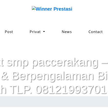
Post
Privat
News
Contact
at smp paccerakang –
ik & Berpengalaman 
h TLP. 08121993701