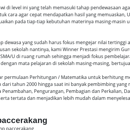
swi di level ini yang telah memasuki tahap pendewasaan ag
uk cara agar cepat mendapatkan hasil yang memuaskan, Un
uaikan pada tiap-tiap kebutuhan materinya masing-masin un
hap dewasa yang sudah harus fokus mengejar nilai terting
lusan sekolah nantinya, kami Winner Prestasi mengirim G
MA/U di ruang rumah sehingga menjadi fokus pembelajara
 dengan mata pelajaran di sekolah masing-masing, bertujua
sar permulaan Perhitungan / Matematika untuk berhitung me
dari tahun 2000 hingga saat ini banyak pembimbing yang
a Penambahan, Pengurangan, Pembagian dan Perkalian, Da
serta tertata dan menjadikan lebih mudah dalam menyelesa
 paccerakang
smp paccerakang